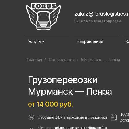
zakaz@foruslogistics.
Пишите по всем вопросам
Услуги
Направления
К
Главная
/
Направления
/
Мурманск — Пенза
Грузоперевозки
Мурманск — Пенза
от 14 000 руб.
100%
Работаем 24/7 в выходные и праздники
дого
Строгое соблюдение всех требований и