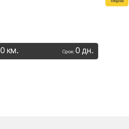
Telegram
0
км
.
0
дн
.
:
Срок: