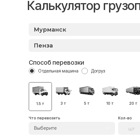
Калькулятор грузо
Способ перевозки
Отдельная машина
Догруз
3 т
5 т
10 т
20 т
1.5 т
Что перевозить
Кол-во
Выберите