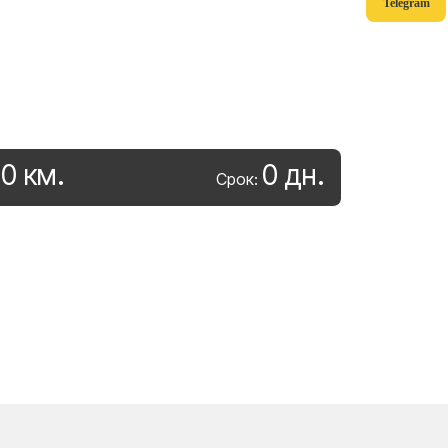
Telegram
0
км
.
0
дн
.
:
Срок: