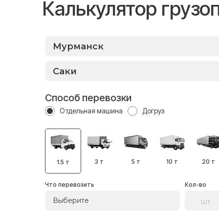
Калькулятор грузо
Способ перевозки
Отдельная машина
Догруз
3 т
5 т
10 т
20 т
1.5 т
Что перевозить
Кол-во
Выберите