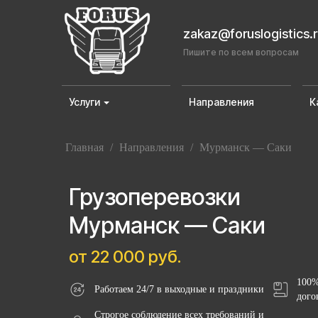
zakaz@foruslogistics.
Пишите по всем вопросам
Услуги
Направления
К
Главная
/
Направления
/
Мурманск — Саки
Грузоперевозки
Мурманск — Саки
от 22 000 руб.
100%
Работаем 24/7 в выходные и праздники
дого
Строгое соблюдение всех требований и