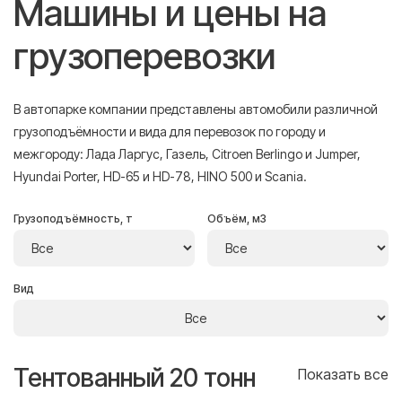
Машины и цены на
грузоперевозки
В автопарке компании представлены автомобили различной
грузоподъёмности и вида для перевозок по городу и
межгороду: Лада Ларгус, Газель, Citroen Berlingo и Jumper,
Hyundai Porter, HD-65 и HD-78, HINO 500 и Scania.
Грузоподъёмность, т
Объём, м3
Вид
Тентованный 20 тонн
Т
се
Показать все