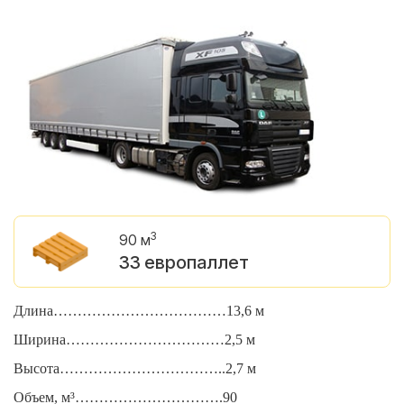
3
90 м
33 европаллет
Длина………………………………13,6 м
Д
Ширина……………………………2,5 м
Ш
Высота……………………………..2,7 м
В
Объем, м³………………………….90
О