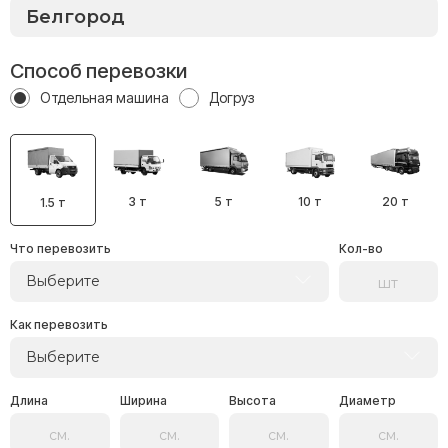
Способ перевозки
Отдельная машина
Догруз
3 т
5 т
10 т
20 т
1.5 т
Что перевозить
Кол-во
Выберите
Как перевозить
Выберите
Длина
Ширина
Высота
Диаметр