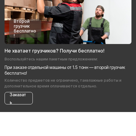
Второй
грузчик
бесплатно
!
Не хватает грузчиков? Получи бесплатно!
Воспользуйтесь нашим пакетным предложением:
При заказе отдельной машины от 1.5 тонн — второй грузчик
бесплатно!
Количество предметов не ограничено, такелажные работы и
дополнительное время оплачиваются отдельно.
Заказат
ь