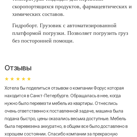
скоропортящихся продуктов, фармацевтических и
химических составов.
Гидроборт. Грузовик с автоматизированной
платформой погрузки. Позволяет погрузить груз
без посторонней помощи.
Отзывы
Хотела бы поделиться отзывом о компании Форус которая
Я 
находится в Санкт-Петербурге. Обращалась в нее, когда
мн
нужно было перевезти мебель из квартиры. Отнеслись
То
очень ответственно к поставленной задаче, машина была
пр
подана быстро, цены оказались весьма доступные. Мебель
сл
была перевезена аккуратно, в общем все было доставлено в
А
хорошем состоянии. Спасибо компании за прекрасную