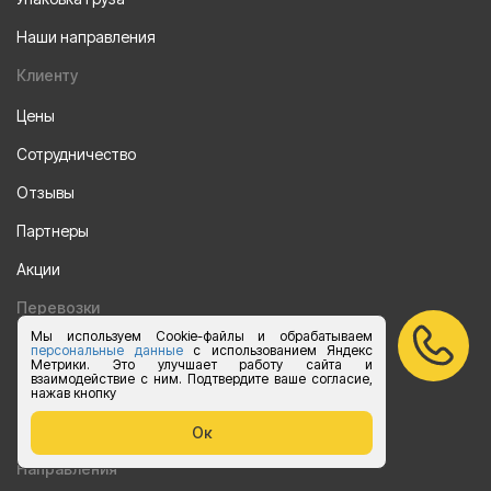
Наши направления
Клиенту
Цены
Сотрудничество
Отзывы
Партнеры
Акции
Перевозки
Мы используем Cookie-файлы и обрабатываем
Перевозки фурами
персональные данные
с использованием Яндекс
Метрики. Это улучшает работу сайта и
взаимодействие с ним. Подтвердите ваше согласие,
Перевозки на Газели
нажав кнопку
Калькулятор перевозок на Газели
Ок
Направления