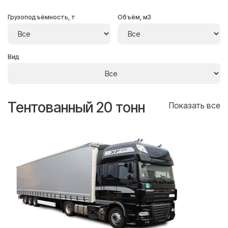
Грузоподъёмность, т
Объём, м3
Вид
Тентованный 20 тонн
Т
се
Показать все