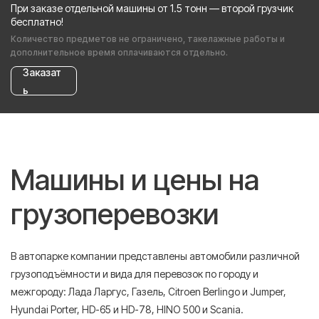
При заказе отдельной машины от 1.5 тонн — второй грузчик
бесплатно!
Количество предметов не ограничено, такелажные работы и
дополнительное время оплачиваются отдельно.
Заказат
ь
Машины и цены на
грузоперевозки
В автопарке компании представлены автомобили различной
грузоподъёмности и вида для перевозок по городу и
межгороду: Лада Ларгус, Газель, Citroen Berlingo и Jumper,
Hyundai Porter, HD-65 и HD-78, HINO 500 и Scania.