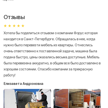
Отзывы
Хотела бы поделиться отзывом о компании Форус которая
Я 
находится в Санкт-Петербурге. Обращалась в нее, когда
мн
нужно было перевезти мебель из квартиры. Отнеслись
То
очень ответственно к поставленной задаче, машина была
пр
подана быстро, цены оказались весьма доступные. Мебель
сл
была перевезена аккуратно, в общем все было доставлено в
А
хорошем состоянии. Спасибо компании за прекрасную
работу!
Елизавета Андроновна