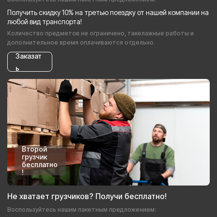
Получить скидку 10% на третью поездку от нашей компании на
любой вид транспорта!
Количество предметов не ограничено, такелажные работы и
дополнительное время оплачиваются отдельно.
Заказат
ь
Второй
грузчик
бесплатно
!
Не хватает грузчиков? Получи бесплатно!
Воспользуйтесь нашим пакетным предложением: