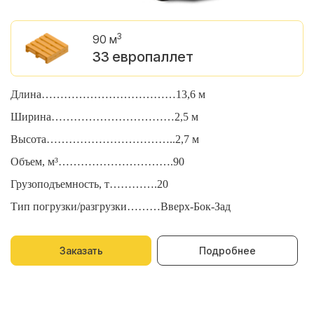
3
90 м
33 европаллет
Длина………………………………13,6 м
Д
Ширина……………………………2,5 м
Ш
Высота……………………………..2,7 м
В
Объем, м³………………………….90
О
Грузоподъемность, т………….20
Г
Тип погрузки/разгрузки………Вверх-Бок-Зад
Т
Заказать
Подробнее