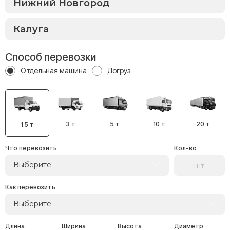
Способ перевозки
Отдельная машина
Догруз
3 т
5 т
10 т
20 т
1.5 т
Что перевозить
Кол-во
Выберите
Как перевозить
Выберите
Длина
Ширина
Высота
Диаметр