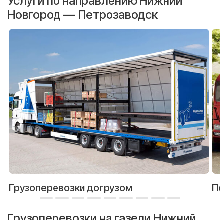
Услуги по направлению Нижний
Новгород — Петрозаводск
Грузоперевозки догрузом
П
Грузоперевозки на газели Нижний