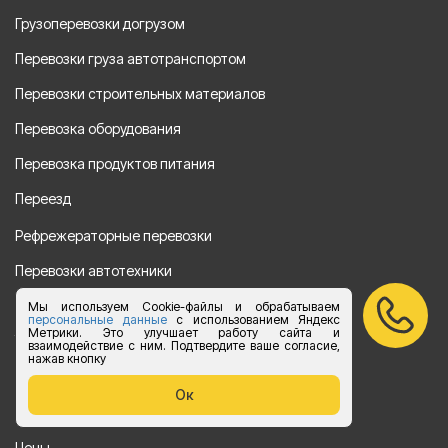
Грузоперевозки догрузом
Перевозки груза автотранспортом
Перевозки строительных материалов
Перевозка оборудования
Перевозка продуктов питания
Переезд
Рефрежераторные перевозки
Перевозки автотехники
Перевозка алкогольной продукции
Мы используем Cookie-файлы и обрабатываем
персональные данные
с использованием Яндекс
Метрики. Это улучшает работу сайта и
Упаковка груза
взаимодействие с ним. Подтвердите ваше согласие,
нажав кнопку
Наши направления
Ок
Клиенту
Цены