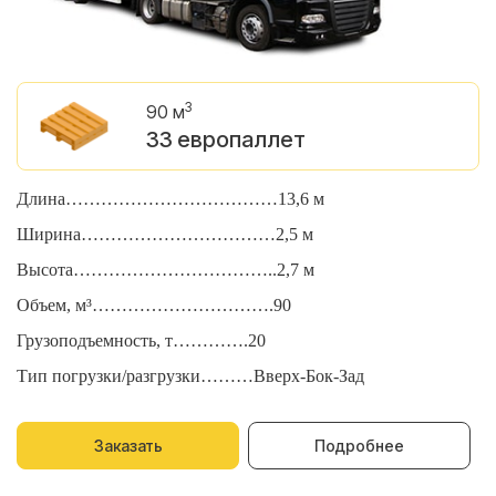
3
90 м
33 европаллет
Длина………………………………13,6 м
Д
Ширина……………………………2,5 м
Ш
Высота……………………………..2,7 м
В
Объем, м³………………………….90
О
Грузоподъемность, т………….20
Г
Тип погрузки/разгрузки………Вверх-Бок-Зад
Т
Заказать
Подробнее