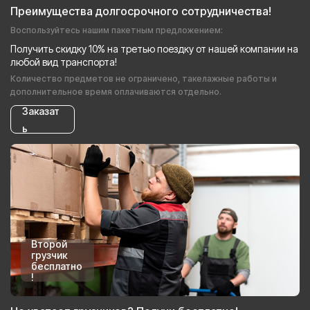
Преимущества долгосрочного сотрудничества!
Воспользуйтесь нашим пакетным предложением:
Получить скидку 10% на третью поездку от нашей компании на
любой вид транспорта!
Количество предметов не ограничено, такелажные работы и
дополнительное время оплачиваются отдельно.
Заказат
ь
Второй
грузчик
бесплатно
!