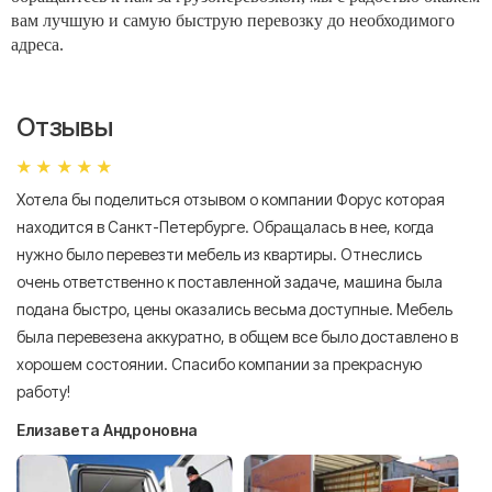
вам лучшую и самую быструю перевозку до необходимого
адреса.
Отзывы
Хотела бы поделиться отзывом о компании Форус которая
Я 
находится в Санкт-Петербурге. Обращалась в нее, когда
мн
нужно было перевезти мебель из квартиры. Отнеслись
То
очень ответственно к поставленной задаче, машина была
пр
подана быстро, цены оказались весьма доступные. Мебель
сл
была перевезена аккуратно, в общем все было доставлено в
А
хорошем состоянии. Спасибо компании за прекрасную
работу!
Елизавета Андроновна