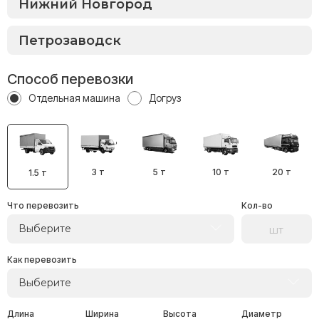
Способ перевозки
Отдельная машина
Догруз
3 т
5 т
10 т
20 т
1.5 т
Что перевозить
Кол-во
Выберите
Как перевозить
Выберите
Длина
Ширина
Высота
Диаметр