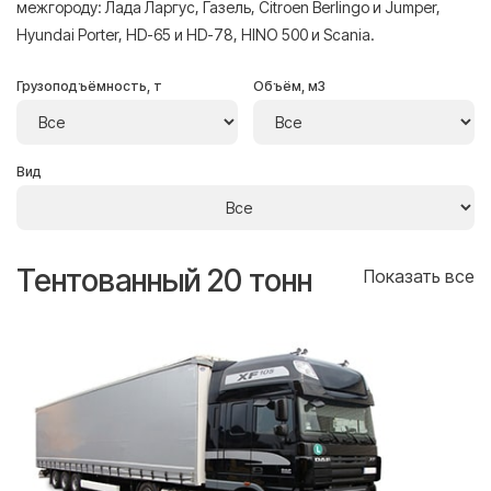
межгороду: Лада Ларгус, Газель, Citroen Berlingo и Jumper,
Hyundai Porter, HD-65 и HD-78, HINO 500 и Scania.
Грузоподъёмность, т
Объём, м3
Вид
Тентованный 20 тонн
Т
се
Показать все