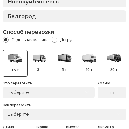
Способ перевозки
Отдельная машина
Догруз
3 т
5 т
10 т
20 т
1.5 т
Что перевозить
Кол-во
Выберите
Как перевозить
Выберите
Длина
Ширина
Высота
Диаметр