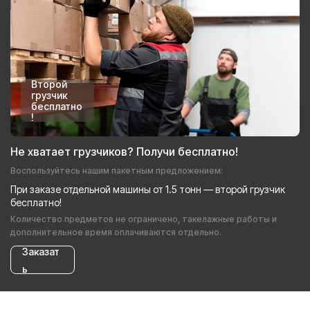
Второй
грузчик
бесплатно
!
Не хватает грузчиков? Получи бесплатно!
Воспользуйтесь нашим пакетным предложением:
При заказе отдельной машины от 1.5 тонн — второй грузчик
бесплатно!
Количество предметов не ограничено, такелажные работы и
дополнительное время оплачиваются отдельно.
Заказат
ь