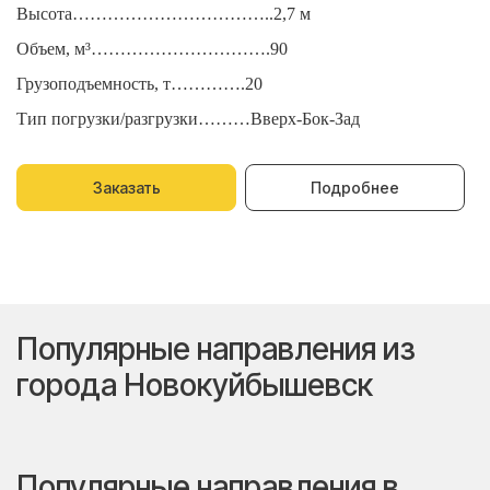
Высота……………………………..2,7 м
В
Объем, м³………………………….90
О
Грузоподъемность, т………….20
Г
Тип погрузки/разгрузки………Вверх-Бок-Зад
Т
Заказать
Подробнее
Популярные направления из
города Новокуйбышевск
Популярные направления в