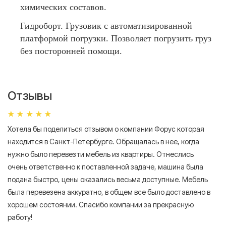
химических составов.
Гидроборт. Грузовик с автоматизированной
платформой погрузки. Позволяет погрузить груз
без посторонней помощи.
Отзывы
Хотела бы поделиться отзывом о компании Форус которая
Я 
находится в Санкт-Петербурге. Обращалась в нее, когда
мн
нужно было перевезти мебель из квартиры. Отнеслись
То
очень ответственно к поставленной задаче, машина была
пр
подана быстро, цены оказались весьма доступные. Мебель
сл
была перевезена аккуратно, в общем все было доставлено в
А
хорошем состоянии. Спасибо компании за прекрасную
работу!