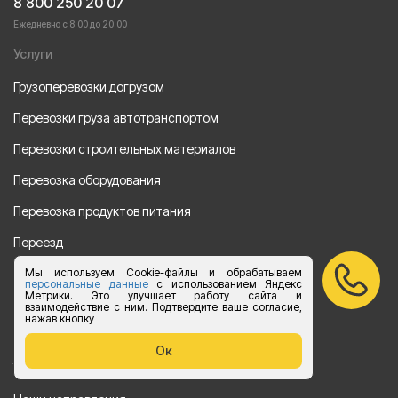
8 800 250 20 07
Ежедневно с 8:00 до 20:00
Услуги
Грузоперевозки догрузом
Перевозки груза автотранспортом
Перевозки строительных материалов
Перевозка оборудования
Перевозка продуктов питания
Переезд
Мы используем Cookie-файлы и обрабатываем
Рефрежераторные перевозки
персональные данные
с использованием Яндекс
Метрики. Это улучшает работу сайта и
Перевозки автотехники
взаимодействие с ним. Подтвердите ваше согласие,
нажав кнопку
Перевозка алкогольной продукции
Ок
Упаковка груза