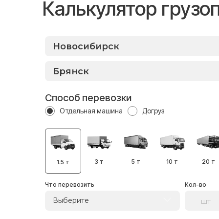
Калькулятор грузо
Способ перевозки
Отдельная машина
Догруз
3 т
5 т
10 т
20 т
1.5 т
Что перевозить
Кол-во
Выберите