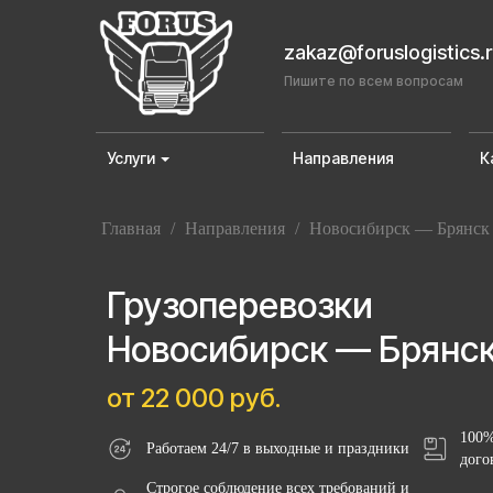
zakaz@foruslogistics.
Пишите по всем вопросам
Услуги
Направления
К
Главная
/
Направления
/
Новосибирск — Брянск
Грузоперевозки
Новосибирск — Брянс
от 22 000 руб.
100%
Работаем 24/7 в выходные и праздники
дого
Строгое соблюдение всех требований и