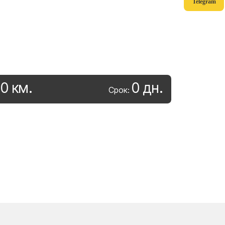
Telegram
0
км
.
0
дн
.
:
Срок: