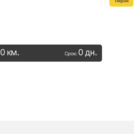
Telegram
0
км
.
0
дн
.
:
Срок: