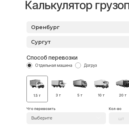
Калькулятор грузо
Способ перевозки
Отдельная машина
Догруз
3 т
5 т
10 т
20 т
1.5 т
Что перевозить
Кол-во
Выберите