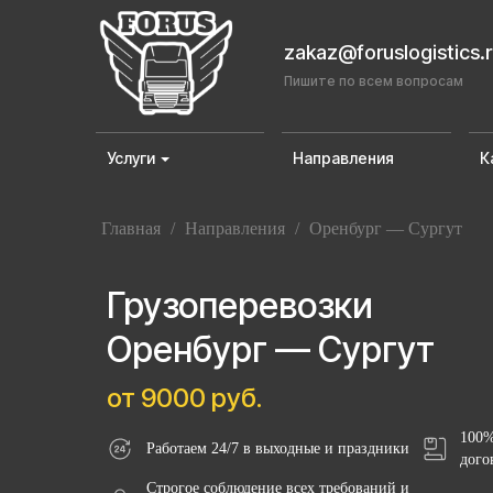
zakaz@foruslogistics.
Пишите по всем вопросам
Услуги
Направления
К
Главная
/
Направления
/
Оренбург — Сургут
Грузоперевозки
Оренбург — Сургут
от 9000 руб.
100%
Работаем 24/7 в выходные и праздники
дого
Строгое соблюдение всех требований и