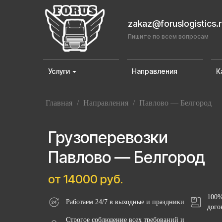
zakaz@foruslogistics.
Пишите по всем вопросам
Услуги
Направления
К
Главная
/
Направления
/
Павлово — Белгород
Грузоперевозки
Павлово — Белгород
от 14000 руб.
100%
Работаем 24/7 в выходные и праздники
дого
Строгое соблюдение всех требований и