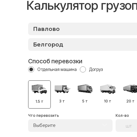
Калькулятор грузо
Способ перевозки
Отдельная машина
Догруз
3 т
5 т
10 т
20 т
1.5 т
Что перевозить
Кол-во
Выберите