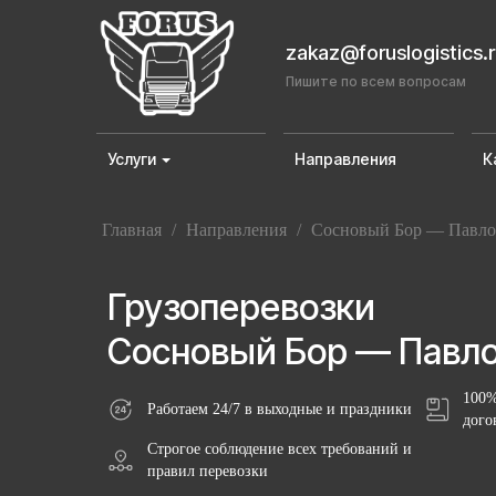
zakaz@foruslogistics.
Пишите по всем вопросам
Услуги
Направления
К
Главная
/
Направления
/
Сосновый Бор — Павло
Грузоперевозки
Сосновый Бор — Павл
100%
Работаем 24/7 в выходные и праздники
дого
Строгое соблюдение всех требований и
правил перевозки