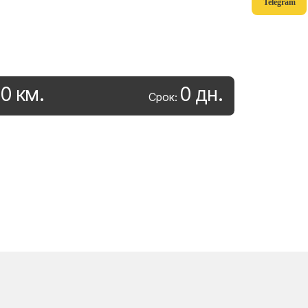
Telegram
0
км
.
0
дн
.
:
Срок: