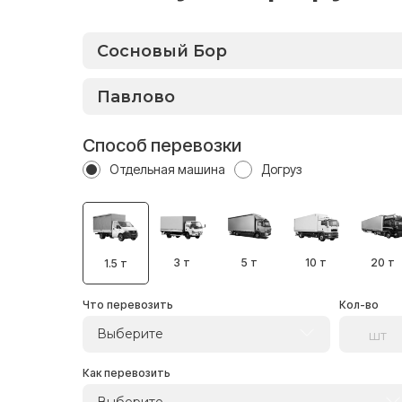
Способ перевозки
Отдельная машина
Догруз
3 т
5 т
10 т
20 т
1.5 т
Что перевозить
Кол-во
Выберите
Как перевозить