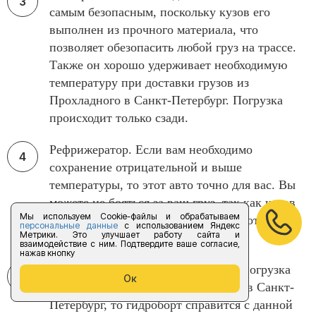
самым безопасным, поскольку кузов его
выполнен из прочного материала, что
позволяет обезопасить любой груз на трассе.
Также он хорошо удерживает необходимую
температуру при доставки грузов из
Прохладного в Санкт-Петербург. Погрузка
происходит только сзади.
Рефрижератор. Если вам необходимо
сохранение отрицательной и выше
температуры, то этот авто точно для вас. Вы
можете не бояться за ваш груз, так как кузов
Мы используем Cookie-файлы и обрабатываем
может обеспечить ту температуру, которая
персональные данные
с использованием Яндекс
Метрики. Это улучшает работу сайта и
необходима для перевозки.
взаимодействие с ним. Подтвердите ваше согласие,
нажав кнопку
Гидроборт. Если вам нужна легкая погрузка
Ок
при автоперевозки из Прохладного в Санкт-
Петербург, то гидроборт справится с данной