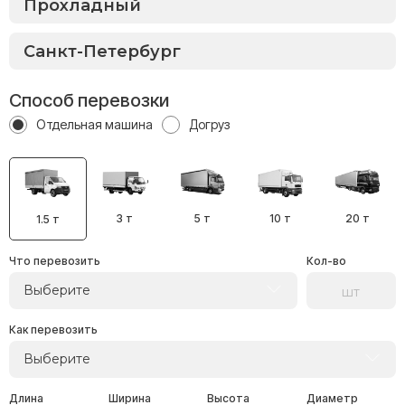
Способ перевозки
Отдельная машина
Догруз
3 т
5 т
10 т
20 т
1.5 т
Что перевозить
Кол-во
Выберите
Как перевозить
Выберите
Длина
Ширина
Высота
Диаметр