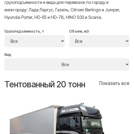
грузоподъёмности и вида для перевозок по городу и
межгороду: Лада Ларгус, Газель, Citroen Berlingo и Jumper,
Hyundai Porter, HD-65 и HD-78, HINO 500 и Scania.
Грузоподъёмность, т
Объём, м3
Вид
Тентованный 20 тонн
Т
се
Показать все