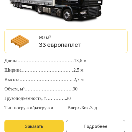
3
90 м
33 европаллет
Длина………………………………13,6 м
Д
Ширина……………………………2,5 м
Ш
Высота……………………………..2,7 м
В
Объем, м³………………………….90
О
Грузоподъемность, т………….20
Г
Тип погрузки/разгрузки………Вверх-Бок-Зад
Т
Заказать
Подробнее