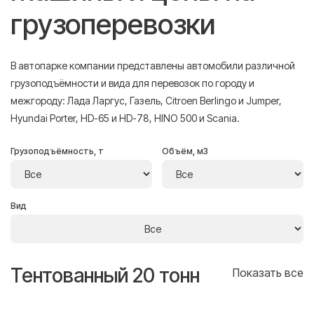
грузоперевозки
В автопарке компании представлены автомобили различной
грузоподъёмности и вида для перевозок по городу и
межгороду: Лада Ларгус, Газель, Citroen Berlingo и Jumper,
Hyundai Porter, HD-65 и HD-78, HINO 500 и Scania.
Грузоподъёмность, т
Объём, м3
Вид
Тентованный 20 тонн
Т
се
Показать все