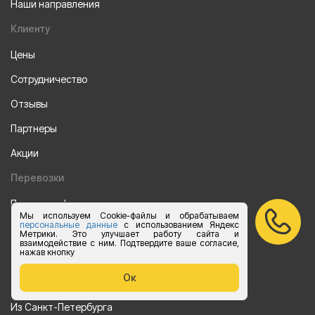
Наши направления
Клиенту
Цены
Сотрудничество
Отзывы
Партнеры
Акции
Перевозки
Перевозки фурами
Мы используем Cookie-файлы и обрабатываем
персональные данные
с использованием Яндекс
Перевозки на Газели
Метрики. Это улучшает работу сайта и
взаимодействие с ним. Подтвердите ваше согласие,
Калькулятор перевозок на Газели
нажав кнопку
Ок
Направления
Из Санкт-Петербурга