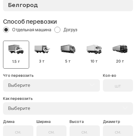
Способ перевозки
Отдельная машина
Догруз
3 т
5 т
10 т
20 т
1.5 т
Что перевозить
Кол-во
Выберите
Как перевозить
Выберите
Длина
Ширина
Высота
Диаметр