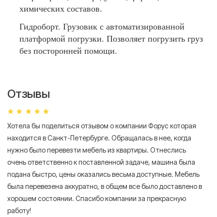
химических составов.
Гидроборт. Грузовик с автоматизированной
платформой погрузки. Позволяет погрузить груз
без посторонней помощи.
Отзывы
Хотела бы поделиться отзывом о компании Форус которая
Я 
находится в Санкт-Петербурге. Обращалась в нее, когда
мн
нужно было перевезти мебель из квартиры. Отнеслись
То
очень ответственно к поставленной задаче, машина была
пр
подана быстро, цены оказались весьма доступные. Мебель
сл
была перевезена аккуратно, в общем все было доставлено в
А
хорошем состоянии. Спасибо компании за прекрасную
работу!