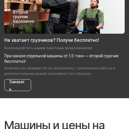
Второй
грузчик
бесплатно
!
Не хватает грузчиков? Получи бесплатно!
Воспользуйтесь нашим пакетным предложением:
При заказе отдельной машины от 1.5 тонн — второй грузчик
бесплатно!
Количество предметов не ограничено, такелажные работы и
дополнительное время оплачиваются отдельно.
Заказат
ь
Машины и цены на