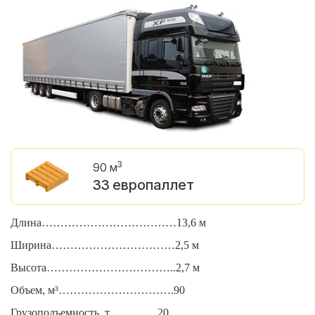
3
90 м
33 европаллет
Длина………………………………13,6 м
Д
Ширина……………………………2,5 м
Ш
Высота……………………………..2,7 м
В
Объем, м³………………………….90
О
Грузоподъемность, т………….20
Г