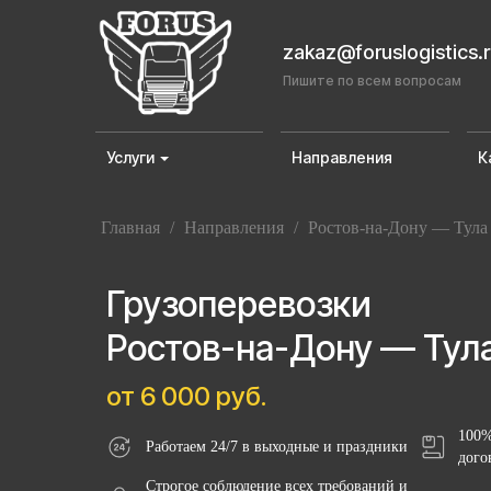
zakaz@foruslogistics.
Пишите по всем вопросам
Услуги
Направления
К
Главная
/
Направления
/
Ростов-на-Дону — Тула
Грузоперевозки
Ростов-на-Дону — Тул
от 6 000 руб.
100%
Работаем 24/7 в выходные и праздники
дого
Строгое соблюдение всех требований и