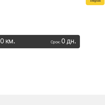
Telegram
0
км
.
0
дн
.
:
Срок: