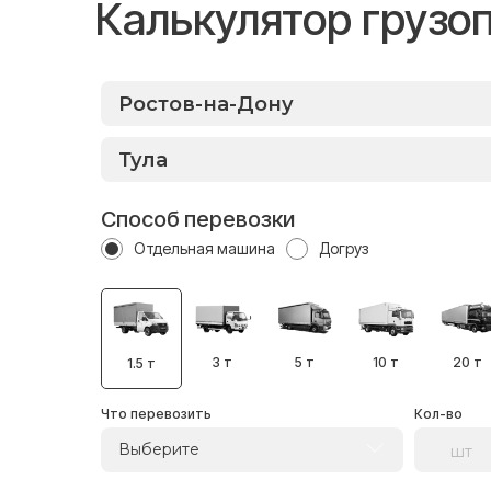
Калькулятор грузо
Способ перевозки
Отдельная машина
Догруз
3 т
5 т
10 т
20 т
1.5 т
Что перевозить
Кол-во
Выберите