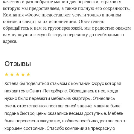
качество и разнообразие машин для перевозки, страховку
которую мы предоставляем, а также полную его сохранность.
Компания «Форус предоставляет услуги только в полном
объеме и следит за их исполнением. Обязательно
обращайтесь к нам за грузоперевозкой, мы с радостью окажем
вам лучшую и самую быструю перевозку до необходимого
адреса.
Отзывы
Хотела бы поделиться отзывом о компании Форус которая
Я 
находится в Санкт-Петербурге. Обращалась в нее, когда
мн
нужно было перевезти мебель из квартиры. Отнеслись
То
очень ответственно к поставленной задаче, машина была
пр
подана быстро, цены оказались весьма доступные. Мебель
сл
была перевезена аккуратно, в общем все было доставлено в
А
хорошем состоянии. Спасибо компании за прекрасную