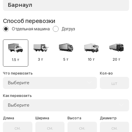
Способ перевозки
Отдельная машина
Догруз
3 т
5 т
10 т
20 т
1.5 т
Что перевозить
Кол-во
Выберите
Как перевозить
Выберите
Длина
Ширина
Высота
Диаметр