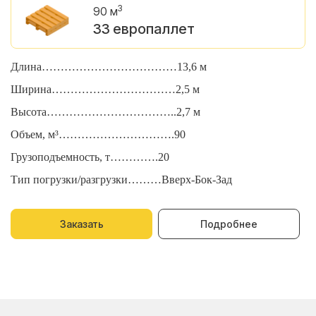
3
90 м
33 европаллет
Длина………………………………13,6 м
Д
Ширина……………………………2,5 м
Ш
Высота……………………………..2,7 м
В
Объем, м³………………………….90
О
Грузоподъемность, т………….20
Г
Тип погрузки/разгрузки………Вверх-Бок-Зад
Т
Заказать
Подробнее