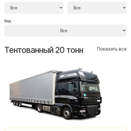
Вид
Тентованный 20 тонн
Т
се
Показать все