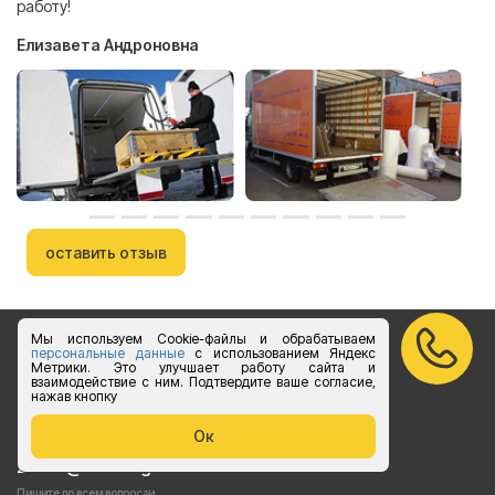
работу!
Елизавета Андроновна
оставить отзыв
Мы используем Cookie-файлы и обрабатываем
персональные данные
с использованием Яндекс
Бесплатный звонок по России
Метрики. Это улучшает работу сайта и
взаимодействие с ним. Подтвердите ваше согласие,
нажав кнопку
vk.com/foruslogistics
Ок
Присоединяйтесь
zakaz@foruslogistics.ru
Пишите по всем вопросаи