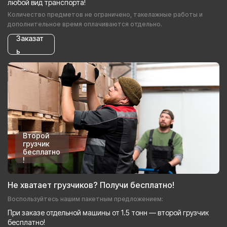
любой вид транспорта!
Количество предметов не ограничено, такелажные работы и
дополнительное время оплачиваются отдельно.
Заказат
ь
Второй
грузчик
бесплатно
!
Не хватает грузчиков? Получи бесплатно!
Воспользуйтесь нашим пакетным предложением:
При заказе отдельной машины от 1.5 тонн — второй грузчик
бесплатно!