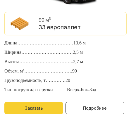
3
90 м
33 европаллет
Длина………………………………13,6 м
Д
Ширина……………………………2,5 м
Ш
Высота……………………………..2,7 м
В
Объем, м³………………………….90
О
Грузоподъемность, т………….20
Г
Тип погрузки/разгрузки………Вверх-Бок-Зад
Т
Заказать
Подробнее