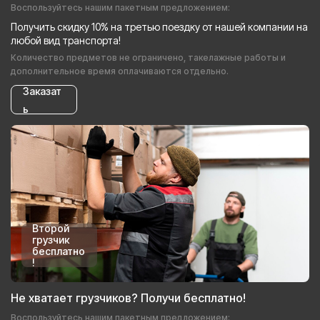
Воспользуйтесь нашим пакетным предложением:
Получить скидку 10% на третью поездку от нашей компании на
любой вид транспорта!
Количество предметов не ограничено, такелажные работы и
дополнительное время оплачиваются отдельно.
Заказат
ь
Второй
грузчик
бесплатно
!
Не хватает грузчиков? Получи бесплатно!
Воспользуйтесь нашим пакетным предложением: