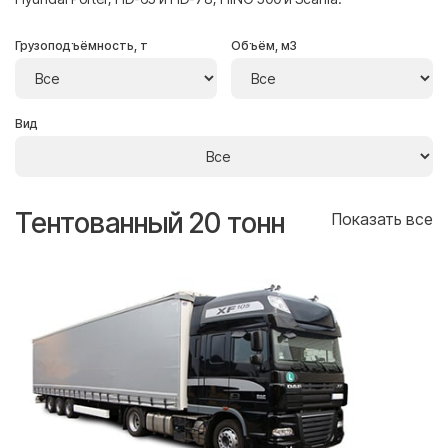
Грузоподъёмность, т
Объём, м3
Вид
Тентованный 20 тонн
Т
се
Показать все