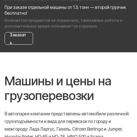
При заказе отдельной машины от 1.5 тонн — второй грузчик
бесплатно!
Количество предметов не ограничено, такелажные работы и
дополнительное время оплачиваются отдельно.
Заказат
ь
Машины и цены на
грузоперевозки
В автопарке компании представлены автомобили различной
грузоподъёмности и вида для перевозок по городу и
межгороду: Лада Ларгус, Газель, Citroen Berlingo и Jumper,
Hyundai Porter, HD-65 и HD-78, HINO 500 и Scania.