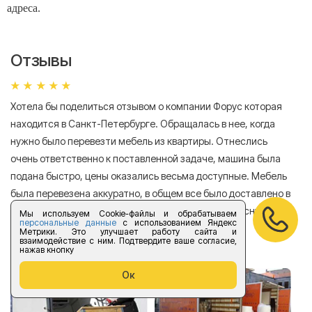
адреса.
Отзывы
Хотела бы поделиться отзывом о компании Форус которая
Я 
находится в Санкт-Петербурге. Обращалась в нее, когда
мн
нужно было перевезти мебель из квартиры. Отнеслись
То
очень ответственно к поставленной задаче, машина была
пр
подана быстро, цены оказались весьма доступные. Мебель
сл
была перевезена аккуратно, в общем все было доставлено в
А
хорошем состоянии. Спасибо компании за прекрасную
Мы используем Cookie-файлы и обрабатываем
персональные данные
с использованием Яндекс
работу!
Метрики. Это улучшает работу сайта и
взаимодействие с ним. Подтвердите ваше согласие,
нажав кнопку
Елизавета Андроновна
Ок