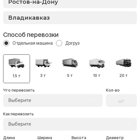
Способ перевозки
Отдельная машина
Догруз
3 т
5 т
10 т
20 т
1.5 т
Что перевозить
Кол-во
Выберите
Как перевозить
Выберите
Длина
Ширина
Высота
Диаметр