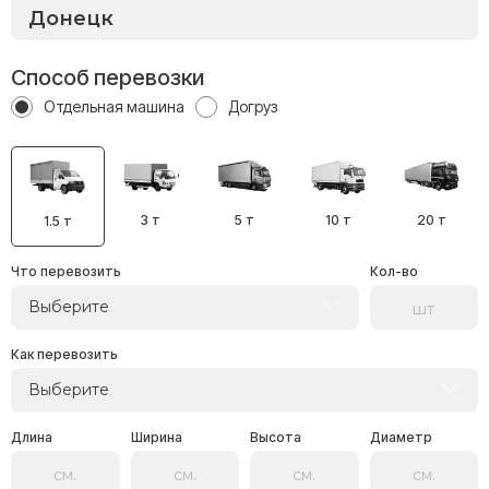
Способ перевозки
Отдельная машина
Догруз
3 т
5 т
10 т
20 т
1.5 т
Что перевозить
Кол-во
Выберите
Как перевозить
Выберите
Длина
Ширина
Высота
Диаметр