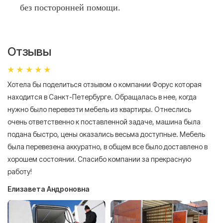
без посторонней помощи.
Отзывы
Хотела бы поделиться отзывом о компании Форус которая
Я 
находится в Санкт-Петербурге. Обращалась в нее, когда
мн
нужно было перевезти мебель из квартиры. Отнеслись
То
очень ответственно к поставленной задаче, машина была
пр
подана быстро, цены оказались весьма доступные. Мебель
сл
была перевезена аккуратно, в общем все было доставлено в
А
хорошем состоянии. Спасибо компании за прекрасную
работу!
Елизавета Андроновна