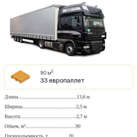
3
90 м
33 европаллет
Длина………………………………13,6 м
Д
Ширина……………………………2,5 м
Ш
Высота……………………………..2,7 м
В
Объем, м³………………………….90
О
Грузоподъемность, т………….20
Г