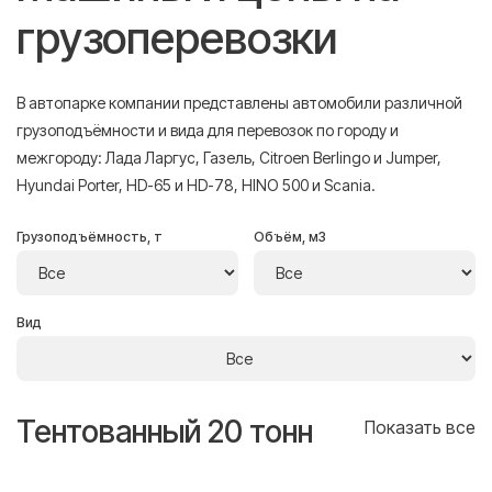
грузоперевозки
В автопарке компании представлены автомобили различной
грузоподъёмности и вида для перевозок по городу и
межгороду: Лада Ларгус, Газель, Citroen Berlingo и Jumper,
Hyundai Porter, HD-65 и HD-78, HINO 500 и Scania.
Грузоподъёмность, т
Объём, м3
Вид
Тентованный 20 тонн
Т
се
Показать все