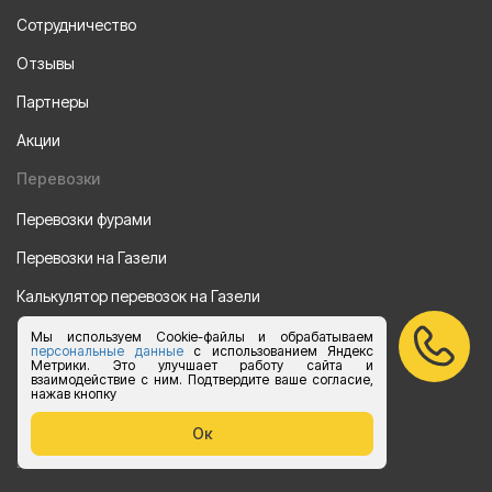
Сотрудничество
Отзывы
Партнеры
Акции
Перевозки
Перевозки фурами
Перевозки на Газели
Калькулятор перевозок на Газели
Мы используем Cookie-файлы и обрабатываем
Направления
персональные данные
с использованием Яндекс
Метрики. Это улучшает работу сайта и
Из Санкт-Петербурга
взаимодействие с ним. Подтвердите ваше согласие,
нажав кнопку
Из Москвы
Ок
Все права защищены 2015-2026 г.