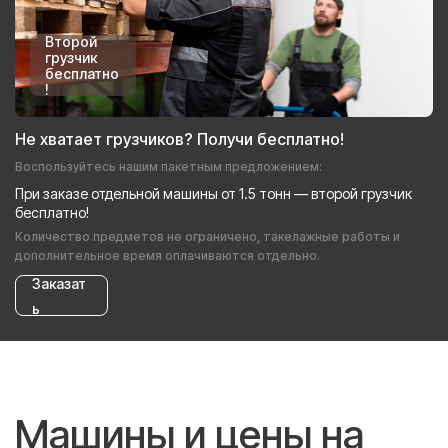
Второй
грузчик
бесплатно
!
Не хватает грузчиков? Получи бесплатно!
Воспользуйтесь нашим пакетным предложением:
При заказе отдельной машины от 1.5 тонн — второй грузчик
бесплатно!
Количество предметов не ограничено, такелажные работы и
дополнительное время оплачиваются отдельно.
Заказат
ь
Машины и цены на