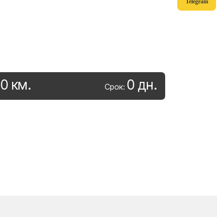
Telegram
0
км
.
0
дн
.
:
Срок: