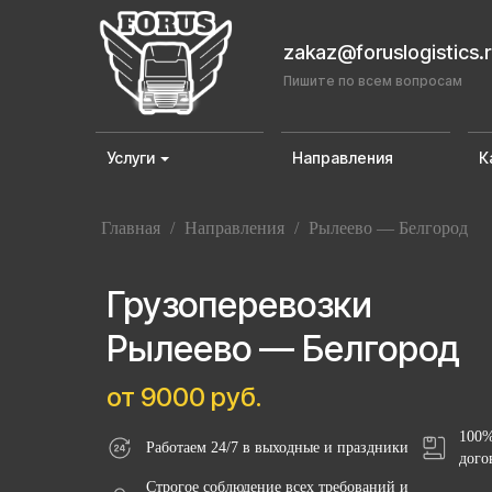
zakaz@foruslogistics.
Пишите по всем вопросам
Услуги
Направления
К
Главная
/
Направления
/
Рылеево — Белгород
Грузоперевозки
Рылеево — Белгород
от 9000 руб.
100%
Работаем 24/7 в выходные и праздники
дого
Строгое соблюдение всех требований и