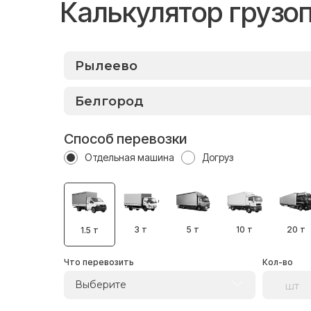
Калькулятор грузо
Способ перевозки
Отдельная машина
Догруз
3 т
5 т
10 т
20 т
1.5 т
Что перевозить
Кол-во
Выберите