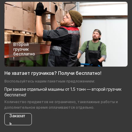
Второй
грузчик
бесплатно
!
Не хватает грузчиков? Получи бесплатно!
Воспользуйтесь нашим пакетным предложением:
При заказе отдельной машины от 1.5 тонн — второй грузчик
бесплатно!
Количество предметов не ограничено, такелажные работы и
дополнительное время оплачиваются отдельно.
Заказат
ь