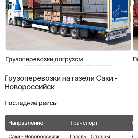
Грузоперевозки догрузом
П
Грузоперевозки на газели Саки -
Новороссийск
Последние рейсы
Направление
Транспорт
Но
Саки - Новороссийск
Газель 1.5 тонны
96