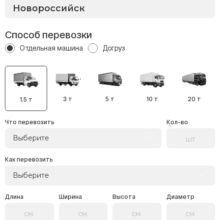
Способ перевозки
Отдельная машина
Догруз
3 т
5 т
10 т
20 т
1.5 т
Что перевозить
Кол-во
Выберите
Как перевозить
Выберите
Длина
Ширина
Высота
Диаметр