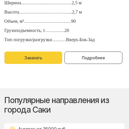
Ширина……………………………2,5 м
Ш
Высота……………………………..2,7 м
В
Объем, м³………………………….90
О
Грузоподъемность, т………….20
Г
Тип погрузки/разгрузки………Вверх-Бок-Зад
Т
Заказать
Подробнее
Популярные направления из
города Саки