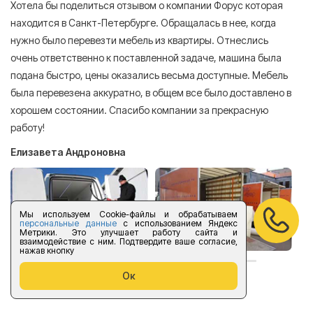
Хотела бы поделиться отзывом о компании Форус которая
Я 
находится в Санкт-Петербурге. Обращалась в нее, когда
мн
нужно было перевезти мебель из квартиры. Отнеслись
То
очень ответственно к поставленной задаче, машина была
пр
подана быстро, цены оказались весьма доступные. Мебель
сл
была перевезена аккуратно, в общем все было доставлено в
А
хорошем состоянии. Спасибо компании за прекрасную
работу!
Елизавета Андроновна
Мы используем Cookie-файлы и обрабатываем
персональные данные
с использованием Яндекс
Метрики. Это улучшает работу сайта и
взаимодействие с ним. Подтвердите ваше согласие,
нажав кнопку
Ок
оставить отзыв