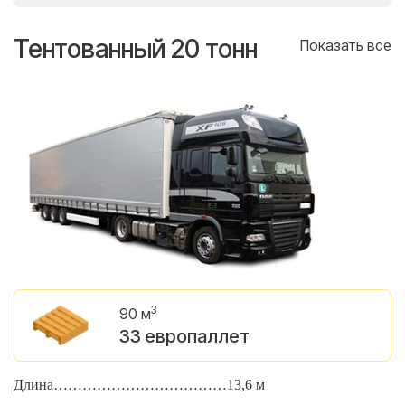
Тентованный 20 тонн
Т
се
Показать все
3
90 м
33 европаллет
Длина………………………………13,6 м
Д