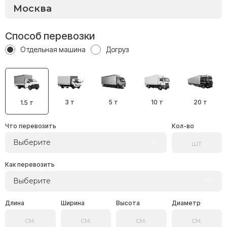
Способ перевозки
Отдельная машина
Догруз
3 т
5 т
10 т
20 т
1.5 т
Что перевозить
Кол-во
Выберите
Как перевозить
Выберите
Длина
Ширина
Высота
Диаметр