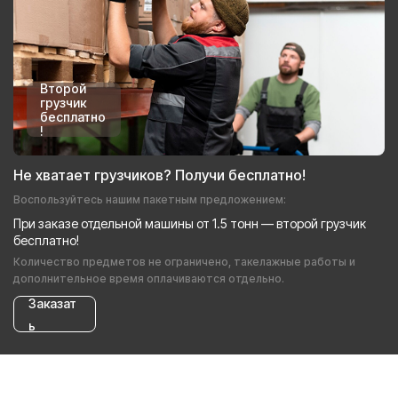
Второй
грузчик
бесплатно
!
Не хватает грузчиков? Получи бесплатно!
Воспользуйтесь нашим пакетным предложением:
При заказе отдельной машины от 1.5 тонн — второй грузчик
бесплатно!
Количество предметов не ограничено, такелажные работы и
дополнительное время оплачиваются отдельно.
Заказат
ь