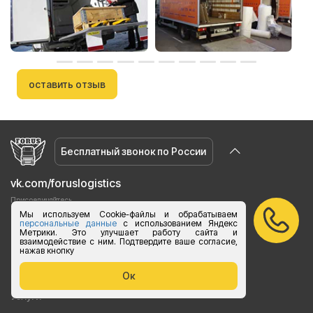
оставить отзыв
Бесплатный звонок по России
vk.com/foruslogistics
Присоединяйтесь
Мы используем Cookie-файлы и обрабатываем
zakaz@foruslogistics.ru
персональные данные
с использованием Яндекс
Метрики. Это улучшает работу сайта и
Пишите по всем вопросаи
взаимодействие с ним. Подтвердите ваше согласие,
нажав кнопку
8 800 250 20 07
Ежедневно с 8:00 до 20:00
Ок
Услуги