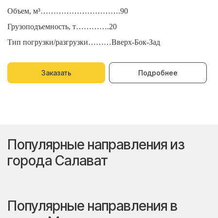
Объем, м³………………………….90
О
Грузоподъемность, т………….20
Г
Тип погрузки/разгрузки………Вверх-Бок-Зад
Т
Заказать
Подробнее
Популярные направления из
города Салават
Популярные направления в