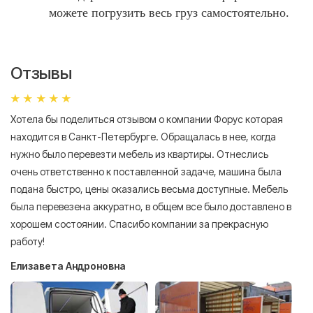
можете погрузить весь груз самостоятельно.
Отзывы
Хотела бы поделиться отзывом о компании Форус которая
Я 
находится в Санкт-Петербурге. Обращалась в нее, когда
мн
нужно было перевезти мебель из квартиры. Отнеслись
То
очень ответственно к поставленной задаче, машина была
пр
подана быстро, цены оказались весьма доступные. Мебель
сл
была перевезена аккуратно, в общем все было доставлено в
А
хорошем состоянии. Спасибо компании за прекрасную
работу!
Елизавета Андроновна