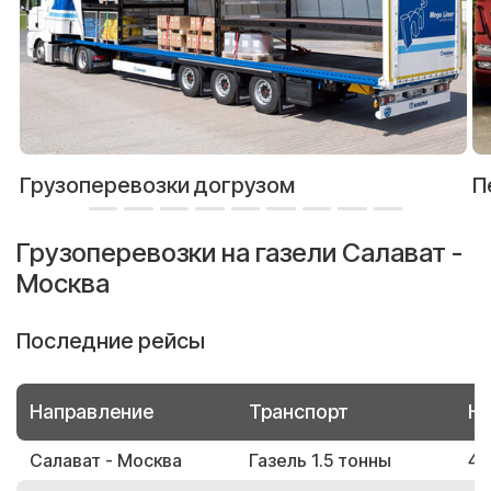
Грузоперевозки догрузом
П
Грузоперевозки на газели Салават -
Москва
Последние рейсы
Направление
Транспорт
Но
Салават - Москва
Газель 1.5 тонны
48