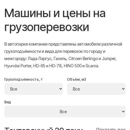
Машины и цены на
грузоперевозки
В автопарке компании представлены автомобили различной
грузоподъёмности и вида для перевозок по городу и
межгороду: Лада Ларгус, Газель, Citroen Berlingo и Jumper,
Hyundai Porter, HD-65 и HD-78, HINO 500 и Scania.
Грузоподъёмность, т
Объём, м3
Вид
се
Показать все