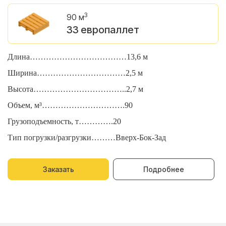
3
90 м
33 европаллет
Длина………………………………13,6 м
Д
Ширина……………………………2,5 м
Ш
Высота……………………………..2,7 м
В
Объем, м³………………………….90
О
Грузоподъемность, т………….20
Г
Тип погрузки/разгрузки………Вверх-Бок-Зад
Т
Заказать
Подробнее