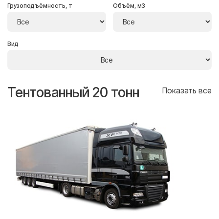
Грузоподъёмность, т
Объём, м3
Вид
Тентованный 20 тонн
Т
се
Показать все