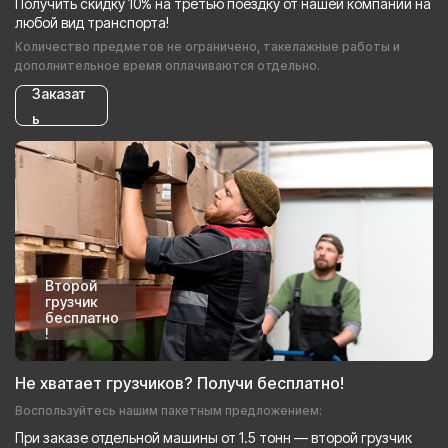
Получить скидку 10% на третью поездку от нашей компании на
любой вид транспорта!
Количество предметов не ограничено, такелажные работы и
дополнительное время оплачиваются отдельно.
Заказат
ь
Второй
грузчик
бесплатно
!
Не хватает грузчиков? Получи бесплатно!
Воспользуйтесь нашим пакетным предложением:
При заказе отдельной машины от 1.5 тонн — второй грузчик