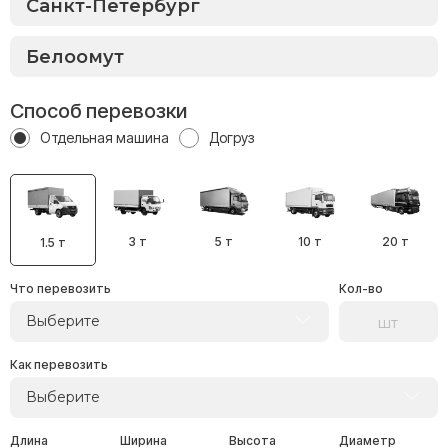
Способ перевозки
Отдельная машина
Догруз
3 т
5 т
10 т
20 т
1.5 т
Что перевозить
Кол-во
Выберите
Как перевозить
Выберите
Длина
Ширина
Высота
Диаметр