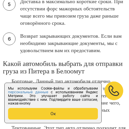
Доставка в максимально короткие сроки. При
отсутствии форс мажорных обстоятельств
чаще всего мы привозим груза даже раньше
оговорённого срока.
Возврат закрывающих документов. Если вам
необходимо закрывающие документы, мы с
удовольствием вам их предоставим.
Какой автомобиль выбрать для отправки
груза из Питера в Белоомут
Бортовые. Данный тип автомобиля отлично
подходит для крупногабаритных грузов, так как
Мы используем Cookie-файлы и обрабатываем
персональные данные
с использованием Яндекс
имеет удобную систему погрузки. Его стенки не
Метрики. Это улучшает работу сайта и
взаимодействие с ним. Подтвердите ваше согласие,
достигают более 50 см в длину, вследствие чего,
нажав кнопку
погрузка груза может происходить с разных
Ок
ракурсов – сверху, сзади и сбоку.
Тентованные. Этот тип авто отлично подходит для