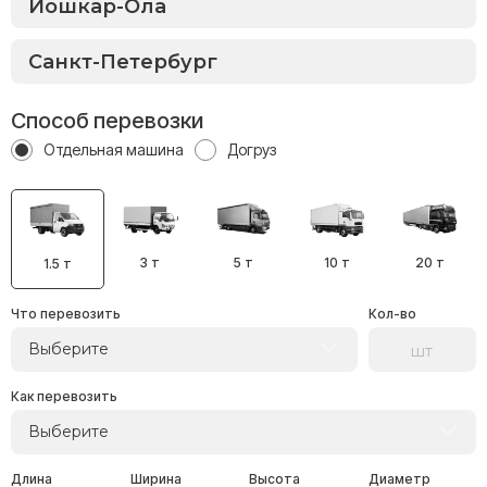
Способ перевозки
Отдельная машина
Догруз
3 т
5 т
10 т
20 т
1.5 т
Что перевозить
Кол-во
Выберите
Как перевозить
Выберите
Длина
Ширина
Высота
Диаметр