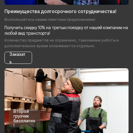
Преимущества долгосрочного сотрудничества!
Воспользуйтесь нашим пакетным предложением:
Получить скидку 10% на третью поездку от нашей компании на
любой вид транспорта!
Количество предметов не ограничено, такелажные работы и
дополнительное время оплачиваются отдельно.
Заказат
ь
Второй
грузчик
бесплатно
!