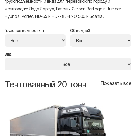
грузоподъёмности и вида для перевозок по городу и
межгороду: Лада Ларгус, Газель, Citroen Berlingo и Jumper,
Hyundai Porter, HD-65 и HD-78, HINO 500 и Scania.
Грузоподъёмность, т
Объём, м3
Вид
Тентованный 20 тонн
Т
се
Показать все