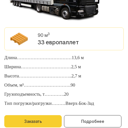
3
90 м
33 европаллет
Длина………………………………13,6 м
Д
Ширина……………………………2,5 м
Ш
Высота……………………………..2,7 м
В
Объем, м³………………………….90
О
Грузоподъемность, т………….20
Г
Тип погрузки/разгрузки………Вверх-Бок-Зад
Т
Заказать
Подробнее