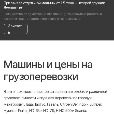
При заказе отдельной машины от 1.5 тонн — второй грузчик
бесплатно!
Количество предметов не ограничено, такелажные работы и
дополнительное время оплачиваются отдельно.
Заказат
ь
Машины и цены на
грузоперевозки
В автопарке компании представлены автомобили различной
грузоподъёмности и вида для перевозок по городу и
межгороду: Лада Ларгус, Газель, Citroen Berlingo и Jumper,
Hyundai Porter, HD-65 и HD-78, HINO 500 и Scania.