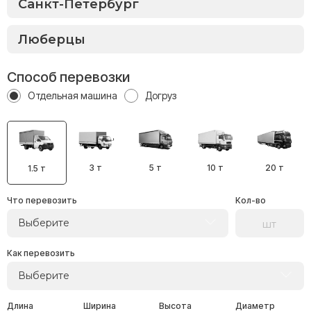
Способ перевозки
Отдельная машина
Догруз
3 т
5 т
10 т
20 т
1.5 т
Что перевозить
Кол-во
Выберите
Как перевозить
Выберите
Длина
Ширина
Высота
Диаметр