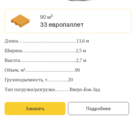
3
90 м
33 европаллет
Длина………………………………13,6 м
Д
Ширина……………………………2,5 м
Ш
Высота……………………………..2,7 м
В
Объем, м³………………………….90
О
Грузоподъемность, т………….20
Г
Тип погрузки/разгрузки………Вверх-Бок-Зад
Т
Заказать
Подробнее