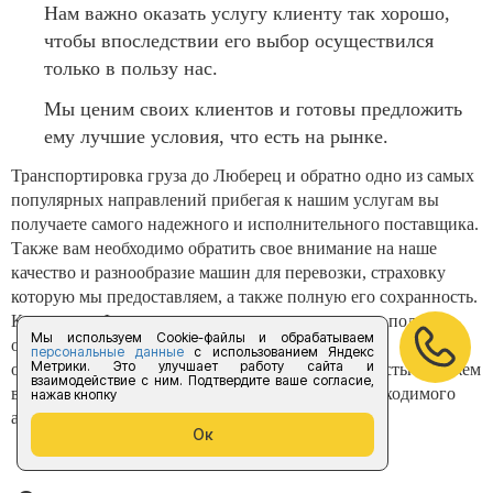
Нам важно оказать услугу клиенту так хорошо,
чтобы впоследствии его выбор осуществился
только в пользу нас.
Мы ценим своих клиентов и готовы предложить
ему лучшие условия, что есть на рынке.
Транспортировка груза до Люберец и обратно одно из самых
популярных направлений прибегая к нашим услугам вы
получаете самого надежного и исполнительного поставщика.
Также вам необходимо обратить свое внимание на наше
качество и разнообразие машин для перевозки, страховку
которую мы предоставляем, а также полную его сохранность.
Компания «Форус предоставляет услуги только в полном
Мы используем Cookie-файлы и обрабатываем
объеме и следит за их исполнением. Обязательно
персональные данные
с использованием Яндекс
Метрики. Это улучшает работу сайта и
обращайтесь к нам за грузоперевозкой, мы с радостью окажем
взаимодействие с ним. Подтвердите ваше согласие,
вам лучшую и самую быструю перевозку до необходимого
нажав кнопку
адреса.
Ок