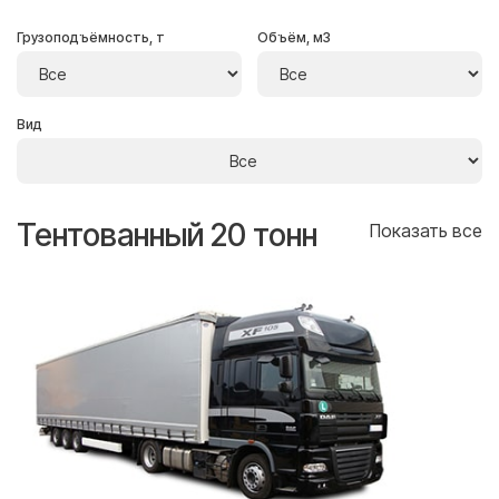
Грузоподъёмность, т
Объём, м3
Вид
Тентованный 20 тонн
Т
се
Показать все