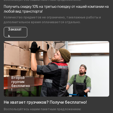
Получить скидку 10% на третью поездку от нашей компании на
любой вид транспорта!
Количество предметов не ограничено, такелажные работы и
дополнительное время оплачиваются отдельно.
Заказат
ь
Второй
грузчик
бесплатно
!
Не хватает грузчиков? Получи бесплатно!
Воспользуйтесь нашим пакетным предложением: