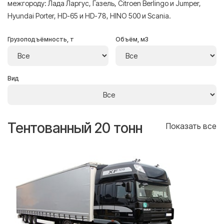
межгороду: Лада Ларгус, Газель, Citroen Berlingo и Jumper,
Hyundai Porter, HD-65 и HD-78, HINO 500 и Scania.
Грузоподъёмность, т
Объём, м3
Вид
Тентованный 20 тонн
Т
се
Показать все