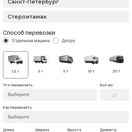
Способ перевозки
Отдельная машина
Догруз
3 т
5 т
10 т
20 т
1.5 т
Что перевозить
Кол-во
Выберите
Как перевозить
Выберите
Длина
Ширина
Высота
Диаметр