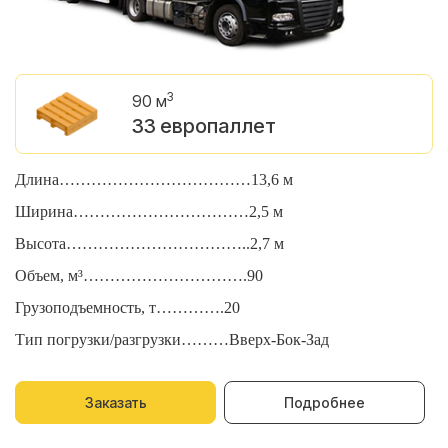
3
90 м
33 европаллет
Длина………………………………13,6 м
Д
Ширина……………………………2,5 м
Ш
Высота……………………………..2,7 м
В
Объем, м³………………………….90
О
Грузоподъемность, т………….20
Г
Тип погрузки/разгрузки………Вверх-Бок-Зад
Т
Заказать
Подробнее