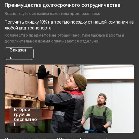
Преимущества долгосрочного сотрудничества!
Воспользуйтесь нашим пакетным предложением:
Получить скидку 10% на третью поездку от нашей компании на
любой вид транспорта!
Количество предметов не ограничено, такелажные работы и
дополнительное время оплачиваются отдельно.
Заказат
ь
Второй
грузчик
бесплатно
!