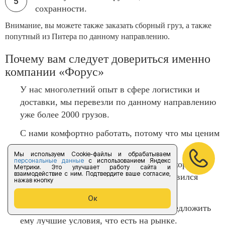
сохранности.
Внимание, вы можете также заказать сборный груз, а также
попутный из Питера по данному направлению.
Почему вам следует довериться именно
компании «Форус»
У нас многолетний опыт в сфере логистики и
доставки, мы перевезли по данному направлению
уже более 2000 грузов.
С нами комфортно работать, потому что мы ценим
свое дело и то, чем мы занимаемся.
Мы используем Cookie-файлы и обрабатываем
персональные данные
с использованием Яндекс
Нам важно оказать услугу клиенту так хорошо,
Метрики. Это улучшает работу сайта и
взаимодействие с ним. Подтвердите ваше согласие,
чтобы впоследствии его выбор осуществился
нажав кнопку
только в пользу нас.
Ок
Мы ценим своих клиентов и готовы предложить
ему лучшие условия, что есть на рынке.