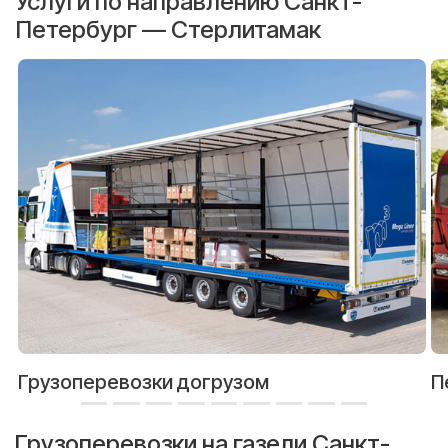
Услуги по направлению Санкт-
Петербург — Стерлитамак
Грузоперевозки догрузом
П
Грузоперевозки на газели Санкт-