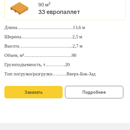
3
90 м
33 европаллет
Длина………………………………13,6 м
Д
Ширина……………………………2,5 м
Ш
Высота……………………………..2,7 м
В
Объем, м³………………………….90
О
Грузоподъемность, т………….20
Г
Тип погрузки/разгрузки………Вверх-Бок-Зад
Т
Заказать
Подробнее