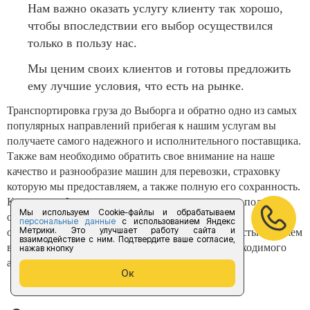
Нам важно оказать услугу клиенту так хорошо,
чтобы впоследствии его выбор осуществился
только в пользу нас.
Мы ценим своих клиентов и готовы предложить
ему лучшие условия, что есть на рынке.
Транспортировка груза до Выборга и обратно одно из самых
популярных направлений прибегая к нашим услугам вы
получаете самого надежного и исполнительного поставщика.
Также вам необходимо обратить свое внимание на наше
качество и разнообразие машин для перевозки, страховку
которую мы предоставляем, а также полную его сохранность.
Компания «Форус предоставляет услуги только в полном
Мы используем Cookie-файлы и обрабатываем
объеме и следит за их исполнением. Обязательно
персональные данные
с использованием Яндекс
Метрики. Это улучшает работу сайта и
обращайтесь к нам за грузоперевозкой, мы с радостью окажем
взаимодействие с ним. Подтвердите ваше согласие,
вам лучшую и самую быструю перевозку до необходимого
нажав кнопку
адреса.
Ок