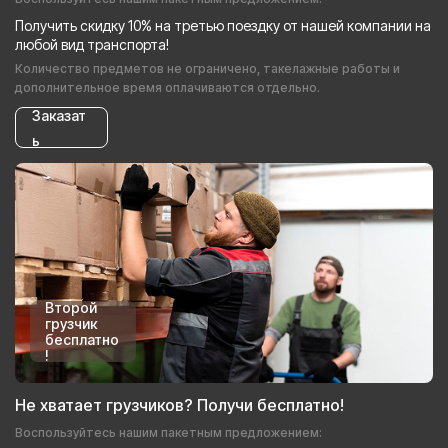
Получить скидку 10% на третью поездку от нашей компании на
любой вид транспорта!
Количество предметов не ограничено, такелажные работы и
дополнительное время оплачиваются отдельно.
Заказат
ь
Второй
грузчик
бесплатно
!
Не хватает грузчиков? Получи бесплатно!
Воспользуйтесь нашим пакетным предложением: