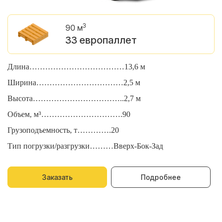
3
90 м
33 европаллет
Длина………………………………13,6 м
Д
Ширина……………………………2,5 м
Ш
Высота……………………………..2,7 м
В
Объем, м³………………………….90
О
Грузоподъемность, т………….20
Г
Тип погрузки/разгрузки………Вверх-Бок-Зад
Т
Заказать
Подробнее