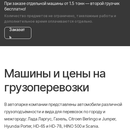
При заказе отдельной машины от 1.5 тонн — второй грузчик
бесплатно!
Количество предметов не ограничено, такелажные работы и
дополнительное время оплачиваются отдельно.
Заказат
ь
Машины и цены на
грузоперевозки
В автопарке компании представлены автомобили различной
грузоподъёмности и вида для перевозок по городу и
межгороду: Лада Ларгус, Газель, Citroen Berlingo и Jumper,
Hyundai Porter, HD-65 и HD-78, HINO 500 и Scania.