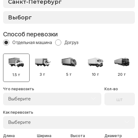
Способ перевозки
Отдельная машина
Догруз
3 т
5 т
10 т
20 т
1.5 т
Что перевозить
Кол-во
Выберите
Как перевозить
Выберите
Длина
Ширина
Высота
Диаметр