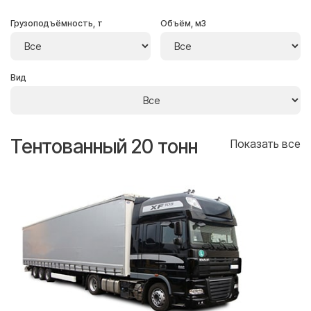
Грузоподъёмность, т
Объём, м3
Вид
Тентованный 20 тонн
Т
се
Показать все