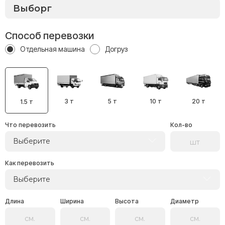
Способ перевозки
Отдельная машина
Догруз
3 т
5 т
10 т
20 т
1.5 т
Что перевозить
Кол-во
Выберите
Как перевозить
Выберите
Длина
Ширина
Высота
Диаметр