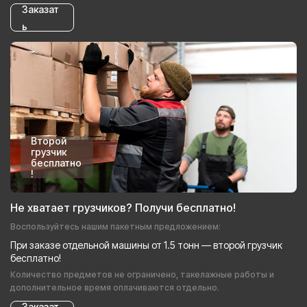
Заказат
ь
Второй
грузчик
бесплатно
!
Не хватает грузчиков? Получи бесплатно!
Воспользуйтесь нашим пакетным предложением:
При заказе отдельной машины от 1.5 тонн — второй грузчик
бесплатно!
Количество предметов не ограничено, такелажные работы и
дополнительное время оплачиваются отдельно.
Заказат