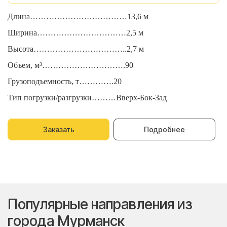
Длина………………………………13,6 м
Д
Ширина……………………………2,5 м
Ш
Высота……………………………..2,7 м
В
Объем, м³………………………….90
О
Грузоподъемность, т………….20
Г
Тип погрузки/разгрузки………Вверх-Бок-Зад
Т
Заказать
Подробнее
Популярные направления из
города Мурманск