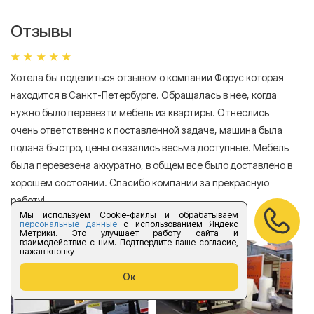
Отзывы
Хотела бы поделиться отзывом о компании Форус которая
Я 
находится в Санкт-Петербурге. Обращалась в нее, когда
мн
нужно было перевезти мебель из квартиры. Отнеслись
То
очень ответственно к поставленной задаче, машина была
пр
подана быстро, цены оказались весьма доступные. Мебель
сл
была перевезена аккуратно, в общем все было доставлено в
А
хорошем состоянии. Спасибо компании за прекрасную
работу!
Мы используем Cookie-файлы и обрабатываем
персональные данные
с использованием Яндекс
Елизавета Андроновна
Метрики. Это улучшает работу сайта и
взаимодействие с ним. Подтвердите ваше согласие,
нажав кнопку
Ок