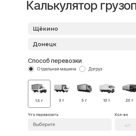
Калькулятор грузо
Способ перевозки
Отдельная машина
Догруз
3 т
5 т
10 т
20 т
1.5 т
Что перевозить
Кол-во
Выберите