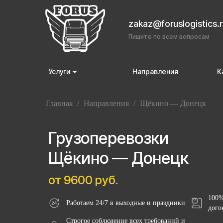
zakaz@foruslogistics.
Пишите по всем вопросам
Услуги
Направления
К
Главная
/
Направления
/
Щёкино — Донецк
Грузоперевозки
Щёкино — Донецк
от 9600 руб.
100%
Работаем 24/7 в выходные и праздники
дого
Строгое соблюдение всех требований и