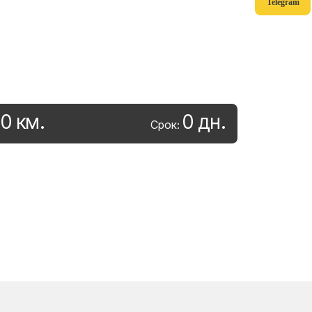
Telegram
0
км
.
0
дн
.
:
Срок: