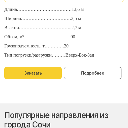
Длина………………………………13,6 м
Д
Ширина……………………………2,5 м
Ш
Высота……………………………..2,7 м
В
Объем, м³………………………….90
О
Грузоподъемность, т………….20
Г
Тип погрузки/разгрузки………Вверх-Бок-Зад
Т
Заказать
Подробнее
Популярные направления из
города Сочи