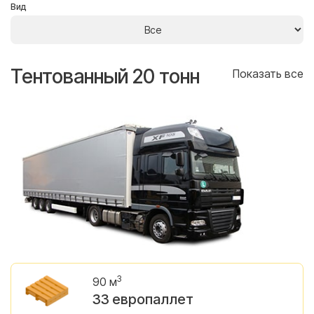
Вид
Тентованный 20 тонн
Т
се
Показать все
3
90 м
33 европаллет