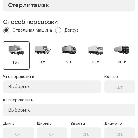
Способ перевозки
Отдельная машина
Догруз
3 т
5 т
10 т
20 т
1.5 т
Что перевозить
Кол-во
Выберите
Как перевозить
Выберите
Длина
Ширина
Высота
Диаметр