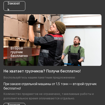
Заказат
ь
Второй
грузчик
бесплатно
!
Не хватает грузчиков? Получи бесплатно!
Воспользуйтесь нашим пакетным предложением:
При заказе отдельной машины от 1.5 тонн — второй грузчик
бесплатно!
Количество предметов не ограничено, такелажные работы и
дополнительное время оплачиваются отдельно.
Заказат