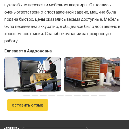
нужно было перевезти мебель из квартиры. Отнеслись
То
очень ответственно к поставленной задаче, машина была
пр
подана быстро, цены оказались весьма доступные. Мебель
сл
была перевезена аккуратно, в общем все было доставлено в
А
хорошем состоянии. Спасибо компании за прекрасную
работу!
Елизавета Андроновна
оставить отзыв