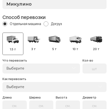
Способ перевозки
Отдельная машина
Догруз
3 т
5 т
10 т
20 т
1.5 т
Что перевозить
Кол-во
Выберите
Как перевозить
Выберите
Длина
Ширина
Высота
Диаметр