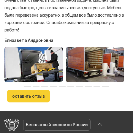
очень ответственно к поставленной задаче, машина была
пр
подана быстро, цены оказались весьма доступные. Мебель
сл
была перевезена аккуратно, в общем все было доставлено в
А
хорошем состоянии. Спасибо компании за прекрасную
работу!
Елизавета Андроновна
оставить отзыв
Бесплатный звонок по России