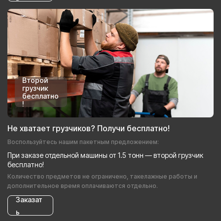
Второй
грузчик
бесплатно
!
Не хватает грузчиков? Получи бесплатно!
Воспользуйтесь нашим пакетным предложением:
При заказе отдельной машины от 1.5 тонн — второй грузчик
бесплатно!
Количество предметов не ограничено, такелажные работы и
дополнительное время оплачиваются отдельно.
Заказат
ь