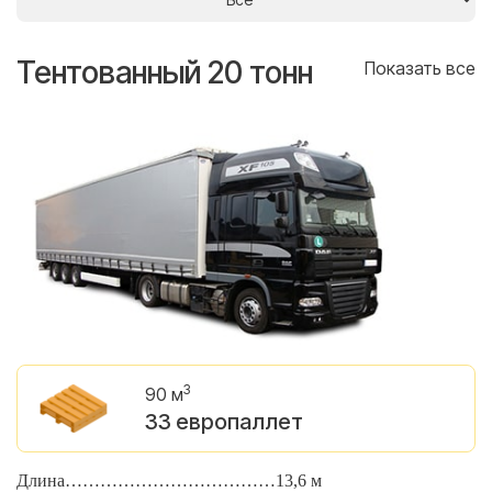
Тентованный 20 тонн
Т
се
Показать все
3
90 м
33 европаллет
Длина………………………………13,6 м
Д