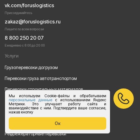
vk.com/foruslogistics
Присоединяйтесь
zakaz@foruslogistics.ru
Пишите по всем вопросаи
8 800 250 20 07
Ежедневно с 8:00 до 20:00
Услуги
Грузоперевозки догрузом
Перевозки груза автотранспортом
Перевозки строительных материалов
Мы используем Cookie-файлы и обрабатываем
Перевозка оборудования
персональные данные
с использованием Яндекс
Метрики. Это улучшает работу сайта и
взаимодействие с ним. Подтвердите ваше согласие,
Перевозка продуктов питания
нажав кнопку
Переезд
Ок
Рефрежераторные перевозки