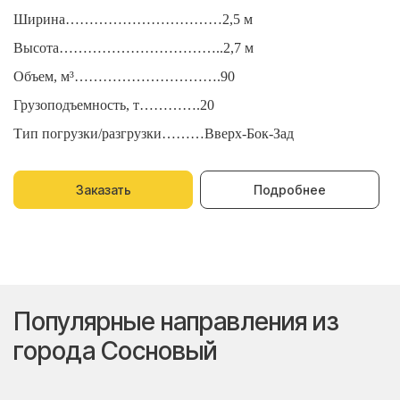
Ширина……………………………2,5 м
Ш
Высота……………………………..2,7 м
В
Объем, м³………………………….90
О
Грузоподъемность, т………….20
Г
Тип погрузки/разгрузки………Вверх-Бок-Зад
Т
Заказать
Подробнее
Популярные направления из
города Сосновый