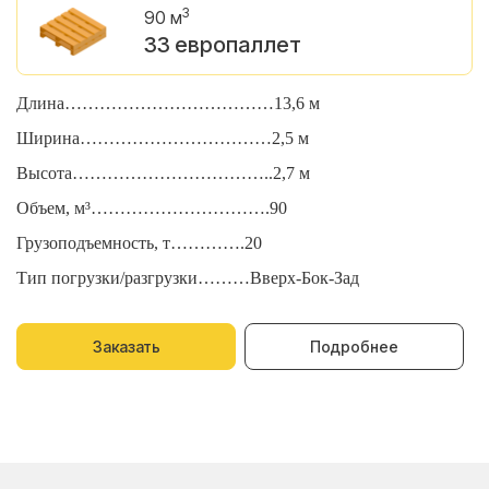
3
90 м
33 европаллет
Длина………………………………13,6 м
Д
Ширина……………………………2,5 м
Ш
Высота……………………………..2,7 м
В
Объем, м³………………………….90
О
Грузоподъемность, т………….20
Г
Тип погрузки/разгрузки………Вверх-Бок-Зад
Т
Заказать
Подробнее