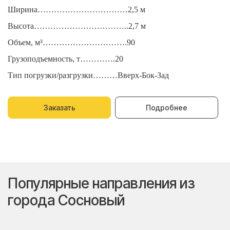
Ширина……………………………2,5 м
Ш
Высота……………………………..2,7 м
В
Объем, м³………………………….90
О
Грузоподъемность, т………….20
Г
Тип погрузки/разгрузки………Вверх-Бок-Зад
Т
Заказать
Подробнее
Популярные направления из
города Сосновый