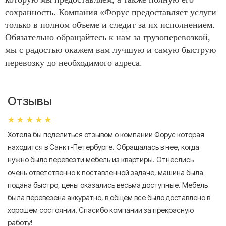
сохранность. Компания «Форус предоставляет услуги
только в полном объеме и следит за их исполнением.
Обязательно обращайтесь к нам за грузоперевозкой,
мы с радостью окажем вам лучшую и самую быструю
перевозку до необходимого адреса.
Отзывы
Хотела бы поделиться отзывом о компании Форус которая
Я 
находится в Санкт-Петербурге. Обращалась в нее, когда
мн
нужно было перевезти мебель из квартиры. Отнеслись
То
очень ответственно к поставленной задаче, машина была
пр
подана быстро, цены оказались весьма доступные. Мебель
сл
была перевезена аккуратно, в общем все было доставлено в
А
хорошем состоянии. Спасибо компании за прекрасную
работу!