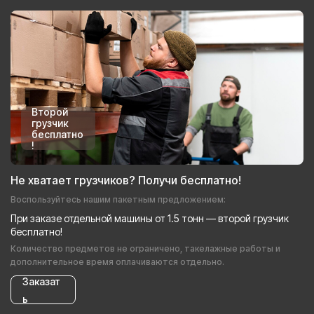
Второй
грузчик
бесплатно
!
Не хватает грузчиков? Получи бесплатно!
Воспользуйтесь нашим пакетным предложением:
При заказе отдельной машины от 1.5 тонн — второй грузчик
бесплатно!
Количество предметов не ограничено, такелажные работы и
дополнительное время оплачиваются отдельно.
Заказат
ь