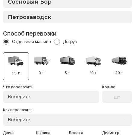
Способ перевозки
Отдельная машина
Догруз
3 т
5 т
10 т
20 т
1.5 т
Что перевозить
Кол-во
Выберите
Как перевозить
Выберите
Длина
Ширина
Высота
Диаметр