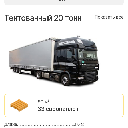
Тентованный 20 тонн
Т
се
Показать все
3
90 м
33 европаллет
Длина………………………………13,6 м
Д