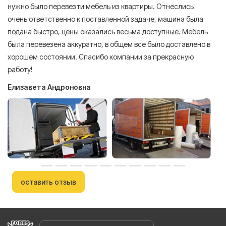
нужно было перевезти мебель из квартиры. Отнеслись
То
очень ответственно к поставленной задаче, машина была
пр
подана быстро, цены оказались весьма доступные. Мебель
сл
была перевезена аккуратно, в общем все было доставлено в
А
хорошем состоянии. Спасибо компании за прекрасную
работу!
Елизавета Андроновна
оставить отзыв