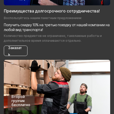
Преимущества долгосрочного сотрудничества!
Воспользуйтесь нашим пакетным предложением:
Получить скидку 10% на третью поездку от нашей компании на
любой вид транспорта!
Количество предметов не ограничено, такелажные работы и
дополнительное время оплачиваются отдельно.
Заказат
ь
Второй
грузчик
бесплатно
!