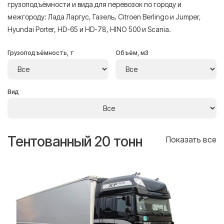
грузоподъёмности и вида для перевозок по городу и
межгороду: Лада Ларгус, Газель, Citroen Berlingo и Jumper,
Hyundai Porter, HD-65 и HD-78, HINO 500 и Scania.
Грузоподъёмность, т
Объём, м3
Вид
Тентованный 20 тонн
Т
се
Показать все