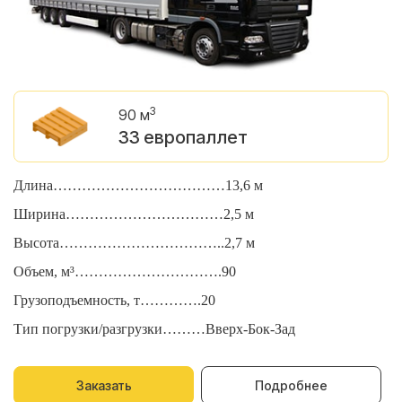
3
90 м
33 европаллет
Длина………………………………13,6 м
Д
Ширина……………………………2,5 м
Ш
Высота……………………………..2,7 м
В
Объем, м³………………………….90
О
Грузоподъемность, т………….20
Г
Тип погрузки/разгрузки………Вверх-Бок-Зад
Т
Заказать
Подробнее