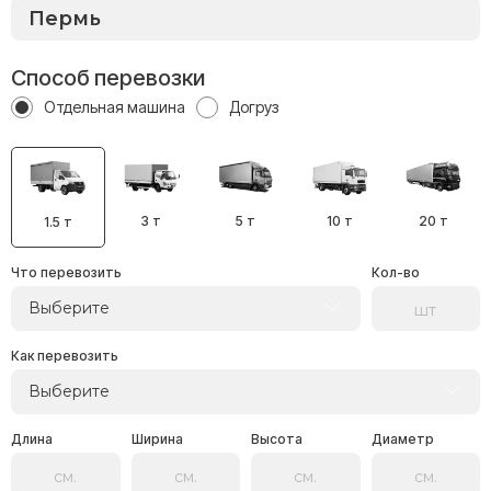
Способ перевозки
Отдельная машина
Догруз
3 т
5 т
10 т
20 т
1.5 т
Что перевозить
Кол-во
Выберите
Как перевозить
Выберите
Длина
Ширина
Высота
Диаметр