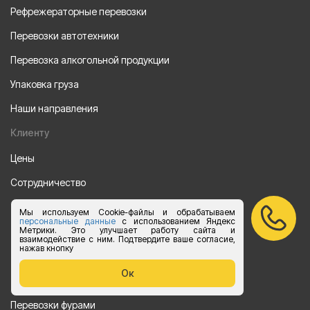
Рефрежераторные перевозки
Перевозки автотехники
Перевозка алкогольной продукции
Упаковка груза
Наши направления
Клиенту
Цены
Сотрудничество
Отзывы
Мы используем Cookie-файлы и обрабатываем
персональные данные
с использованием Яндекс
Партнеры
Метрики. Это улучшает работу сайта и
взаимодействие с ним. Подтвердите ваше согласие,
нажав кнопку
Акции
Ок
Перевозки
Перевозки фурами