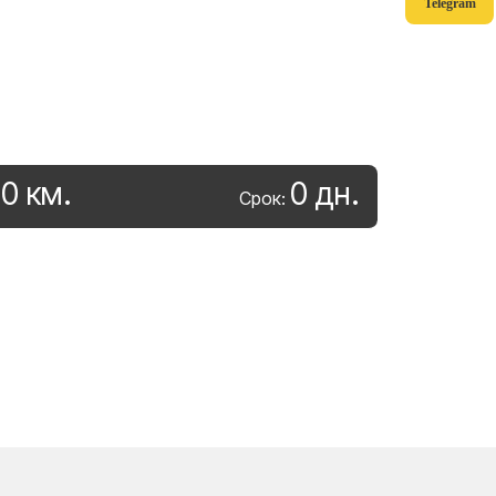
Telegram
0
км
.
0
дн
.
:
Срок: