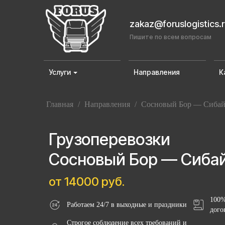
zakaz@foruslogistics.
Пишите по всем вопросам
Услуги
Направления
К
Главная
/
Направления
/
Сосновый Бор — Сиба
Грузоперевозки
Сосновый Бор — Сиба
от 14000 руб.
100%
Работаем 24/7 в выходные и праздники
дого
Строгое соблюдение всех требований и