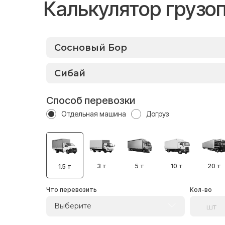
Калькулятор грузо
Способ перевозки
Отдельная машина
Догруз
3 т
5 т
10 т
20 т
1.5 т
Что перевозить
Кол-во
Выберите