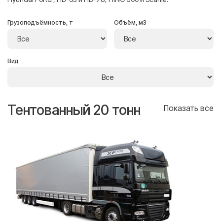
Грузоподъёмность, т
Объём, м3
Вид
Тентованный 20 тонн
Т
се
Показать все