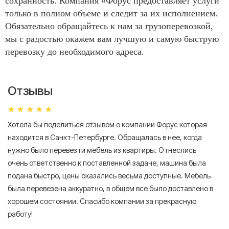
сохранность. Компания «Форус предоставляет услуги
только в полном объеме и следит за их исполнением.
Обязательно обращайтесь к нам за грузоперевозкой,
мы с радостью окажем вам лучшую и самую быструю
перевозку до необходимого адреса.
Отзывы
Хотела бы поделиться отзывом о компании Форус которая
Я 
находится в Санкт-Петербурге. Обращалась в нее, когда
мн
нужно было перевезти мебель из квартиры. Отнеслись
То
очень ответственно к поставленной задаче, машина была
пр
подана быстро, цены оказались весьма доступные. Мебель
сл
была перевезена аккуратно, в общем все было доставлено в
А
хорошем состоянии. Спасибо компании за прекрасную
работу!