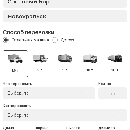
Способ перевозки
Отдельная машина
Догруз
3 т
5 т
10 т
20 т
1.5 т
Что перевозить
Кол-во
Выберите
Как перевозить
Выберите
Длина
Ширина
Высота
Диаметр