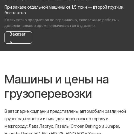
При заказе отдельной машины от 1.5 тонн — второй грузчик
бесплатно!
Количество предметов не ограничено, такелажные работы и
дополнительное время оплачиваются отдельно.
Заказат
ь
Машины и цены на
грузоперевозки
В автопарке компании представлены автомобили различной
грузоподъёмности и вида для перевозок по городу и
межгороду: Лада Ларгус, Газель, Citroen Berlingo и Jumper,
Hyundai Porter, HD-65 и HD-78, HINO 500 и Scania.