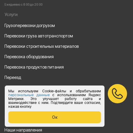
Ежедневно с 8:00 до 20:00
Услуги
Грузоперевозки догрузом
Перевозки груза автотранспортом
Перевозки строительных материалов
Перевозка оборудования
Перевозка продуктов питания
Переезд
Рефрежераторные перевозки
Мы используем Cookie-файлы и обрабатываем
персональные данные
с использованием Яндекс
Перевозки автотехники
Метрики. Это улучшает работу сайта и
взаимодействие с ним. Подтвердите ваше согласие,
нажав кнопку
Перевозка алкогольной продукции
Ок
Упаковка груза
Наши направления