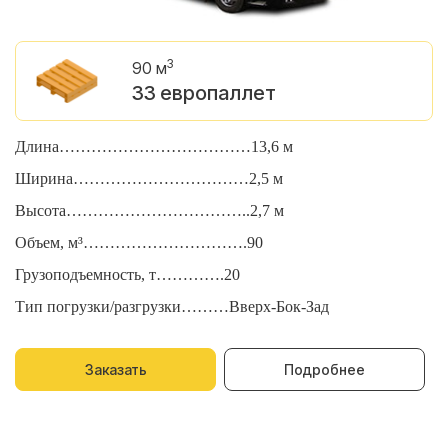
3
90 м
33 европаллет
Длина………………………………13,6 м
Д
Ширина……………………………2,5 м
Ш
Высота……………………………..2,7 м
В
Объем, м³………………………….90
О
Грузоподъемность, т………….20
Г
Тип погрузки/разгрузки………Вверх-Бок-Зад
Т
Заказать
Подробнее