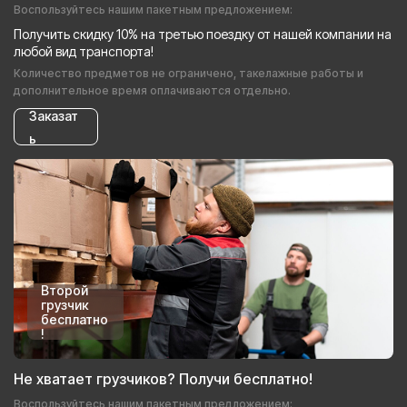
Воспользуйтесь нашим пакетным предложением:
Получить скидку 10% на третью поездку от нашей компании на
любой вид транспорта!
Количество предметов не ограничено, такелажные работы и
дополнительное время оплачиваются отдельно.
Заказат
ь
Второй
грузчик
бесплатно
!
Не хватает грузчиков? Получи бесплатно!
Воспользуйтесь нашим пакетным предложением: