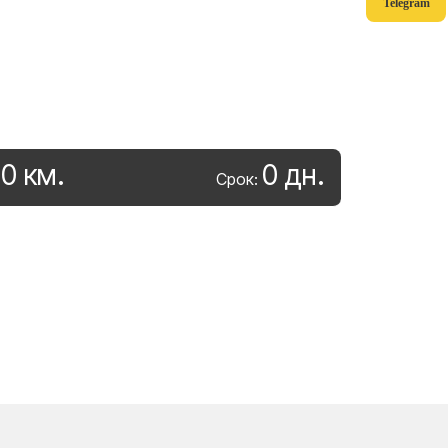
Telegram
0
км
.
0
дн
.
:
Срок: