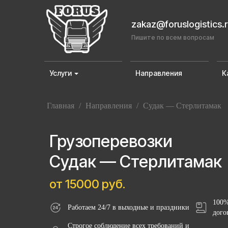
zakaz@foruslogistics.
Пишите по всем вопросам
Услуги
Направления
К
Главная
/
Направления
/
Судак — Стерлитамак
Грузоперевозки
Судак — Стерлитамак
от 15000 руб.
100%
Работаем 24/7 в выходные и праздники
дого
Строгое соблюдение всех требований и