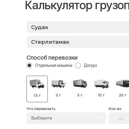
Калькулятор грузо
Способ перевозки
Отдельная машина
Догруз
3 т
5 т
10 т
20 т
1.5 т
Что перевозить
Кол-во
Выберите