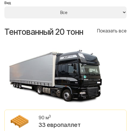
Вид
Тентованный 20 тонн
Т
се
Показать все
3
90 м
33 европаллет