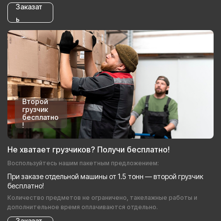
Заказат
ь
Второй
грузчик
бесплатно
!
Не хватает грузчиков? Получи бесплатно!
Воспользуйтесь нашим пакетным предложением:
При заказе отдельной машины от 1.5 тонн — второй грузчик
бесплатно!
Количество предметов не ограничено, такелажные работы и
дополнительное время оплачиваются отдельно.
Заказат