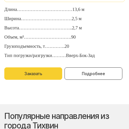
Длина………………………………13,6 м
Д
Ширина……………………………2,5 м
Ш
Высота……………………………..2,7 м
В
Объем, м³………………………….90
О
Грузоподъемность, т………….20
Г
Тип погрузки/разгрузки………Вверх-Бок-Зад
Т
Заказать
Подробнее
Популярные направления из
города Тихвин