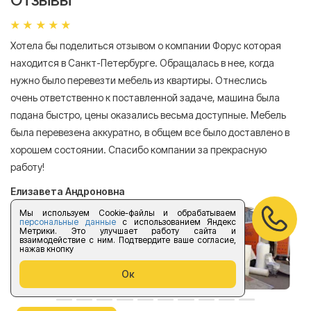
Хотела бы поделиться отзывом о компании Форус которая
Я 
находится в Санкт-Петербурге. Обращалась в нее, когда
мн
нужно было перевезти мебель из квартиры. Отнеслись
То
очень ответственно к поставленной задаче, машина была
пр
подана быстро, цены оказались весьма доступные. Мебель
сл
была перевезена аккуратно, в общем все было доставлено в
А
хорошем состоянии. Спасибо компании за прекрасную
работу!
Елизавета Андроновна
Мы используем Cookie-файлы и обрабатываем
персональные данные
с использованием Яндекс
Метрики. Это улучшает работу сайта и
взаимодействие с ним. Подтвердите ваше согласие,
нажав кнопку
Ок