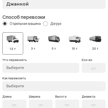
Способ перевозки
Отдельная машина
Догруз
3 т
5 т
10 т
20 т
1.5 т
Что перевозить
Кол-во
Выберите
Как перевозить
Выберите
Длина
Ширина
Высота
Диаметр