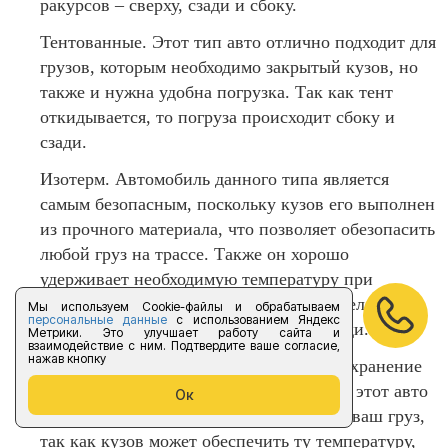
ракурсов – сверху, сзади и сбоку.
Тентованные. Этот тип авто отлично подходит для
грузов, которым необходимо закрытый кузов, но
также и нужна удобна погрузка. Так как тент
откидывается, то погруза происходит сбоку и
сзади.
Изотерм. Автомобиль данного типа является
самым безопасным, поскольку кузов его выполнен
из прочного материала, что позволяет обезопасить
любой груз на трассе. Также он хорошо
удерживает необходимую температуру при
доставки грузов по маршруту Тосно - Белоомут -
Мы используем Cookie-файлы и обрабатываем
персональные данные
с использованием Яндекс
Тосно. Погрузка происходит только сзади.
Метрики. Это улучшает работу сайта и
взаимодействие с ним. Подтвердите ваше согласие,
нажав кнопку
Рефрижератор. Если вам необходимо сохранение
отрицательной и выше температуры, то этот авто
Ок
точно для вас. Вы можете не бояться за ваш груз,
так как кузов может обеспечить ту температуру,