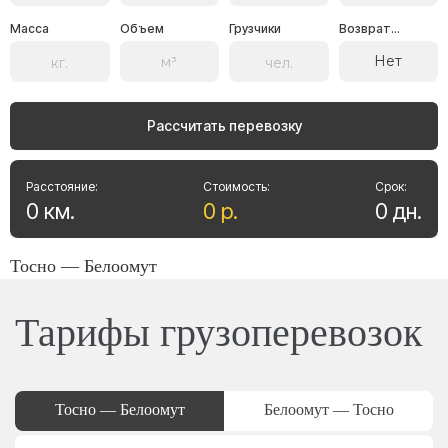
Масса
Объем
Грузчики
Возврат...
Нет
Рассчитать перевозку
Расстояние:
Стоимость:
Срок:
0
км
.
0
р
.
0
дн
.
Тосно — Белоомут
Тарифы грузоперевозок
Тосно — Белоомут
Белоомут — Тосно