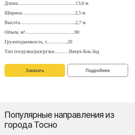
Длина………………………………13,6 м
Д
Ширина……………………………2,5 м
Ш
Высота……………………………..2,7 м
В
Объем, м³………………………….90
О
Грузоподъемность, т………….20
Г
Тип погрузки/разгрузки………Вверх-Бок-Зад
Т
Заказать
Подробнее
Популярные направления из
города Тосно