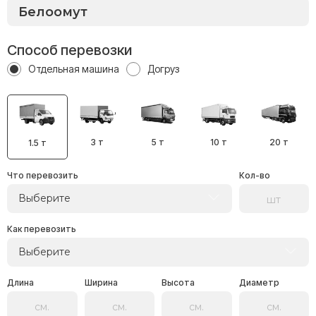
Способ перевозки
Отдельная машина
Догруз
3 т
5 т
10 т
20 т
1.5 т
Что перевозить
Кол-во
Выберите
Как перевозить
Выберите
Длина
Ширина
Высота
Диаметр