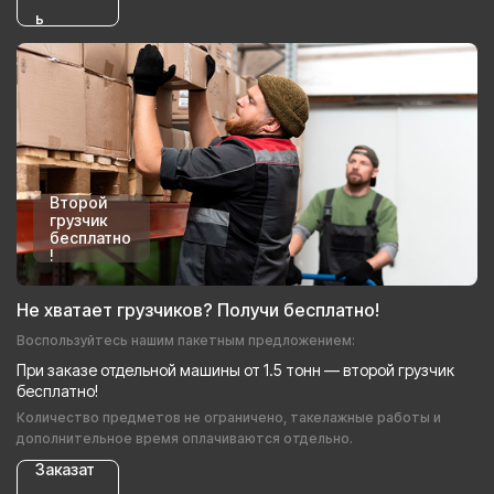
ь
Второй
грузчик
бесплатно
!
Не хватает грузчиков? Получи бесплатно!
Воспользуйтесь нашим пакетным предложением:
При заказе отдельной машины от 1.5 тонн — второй грузчик
бесплатно!
Количество предметов не ограничено, такелажные работы и
дополнительное время оплачиваются отдельно.
Заказат