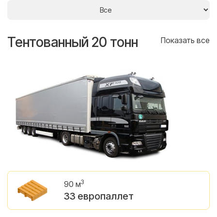
Тентованный 20 тонн
Т
се
Показать все
3
90 м
33 европаллет