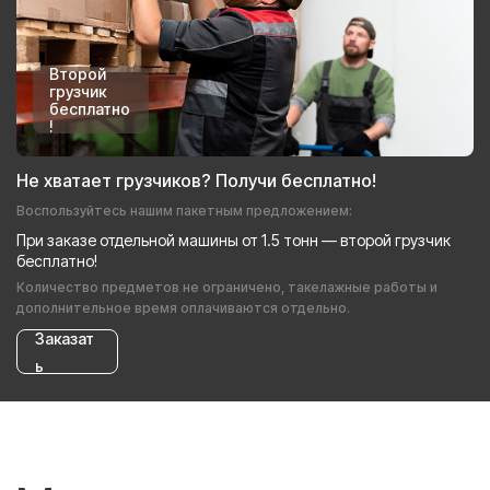
Второй
грузчик
бесплатно
!
Не хватает грузчиков? Получи бесплатно!
Воспользуйтесь нашим пакетным предложением:
При заказе отдельной машины от 1.5 тонн — второй грузчик
бесплатно!
Количество предметов не ограничено, такелажные работы и
дополнительное время оплачиваются отдельно.
Заказат
ь