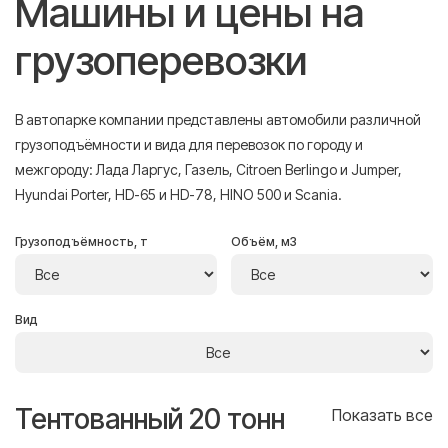
Машины и цены на
грузоперевозки
В автопарке компании представлены автомобили различной
грузоподъёмности и вида для перевозок по городу и
межгороду: Лада Ларгус, Газель, Citroen Berlingo и Jumper,
Hyundai Porter, HD-65 и HD-78, HINO 500 и Scania.
Грузоподъёмность, т
Объём, м3
Вид
Тентованный 20 тонн
Т
се
Показать все