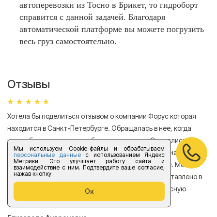
автоперевозки из Тосно в Брикет, то гидроборт
справится с данной задачей. Благодаря
автоматической платформе вы можете погрузить
весь груз самостоятельно.
Отзывы
Хотела бы поделиться отзывом о компании Форус которая
Я 
находится в Санкт-Петербурге. Обращалась в нее, когда
мн
нужно было перевезти мебель из квартиры. Отнеслись
То
Мы используем Cookie-файлы и обрабатываем
очень ответственно к поставленной задаче, машина была
пр
персональные данные
с использованием Яндекс
Метрики. Это улучшает работу сайта и
подана быстро, цены оказались весьма доступные. Мебель
сл
взаимодействие с ним. Подтвердите ваше согласие,
нажав кнопку
была перевезена аккуратно, в общем все было доставлено в
А
хорошем состоянии. Спасибо компании за прекрасную
Ок
работу!