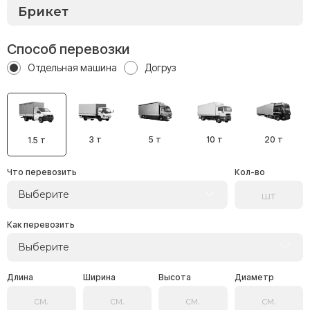
Способ перевозки
Отдельная машина
Догруз
3 т
5 т
10 т
20 т
1.5 т
Что перевозить
Кол-во
Выберите
Как перевозить
Выберите
Длина
Ширина
Высота
Диаметр