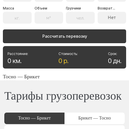
Масса
Объем
Грузчики
Возврат...
Нет
Рассчитать перевозку
Расстояние:
Стоимость:
Срок:
0
км
.
0
р
.
0
дн
.
Тосно — Брикет
Тарифы грузоперевозок
Тосно — Брикет
Брикет — Тосно