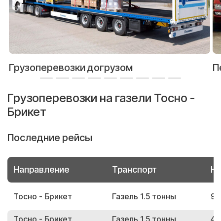
Грузоперевозки догрузом
П
Грузоперевозки на газели Тосно -
Брикет
Последние рейсы
Направление
Транспорт
Но
Тосно - Брикет
Газель 1.5 тонны
90
Тосно - Брикет
Газель 1.5 тонны
41