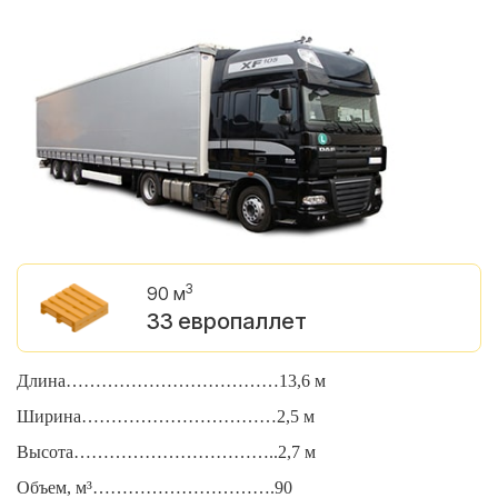
3
90 м
33 европаллет
Длина………………………………13,6 м
Д
Ширина……………………………2,5 м
Ш
Высота……………………………..2,7 м
В
Объем, м³………………………….90
О