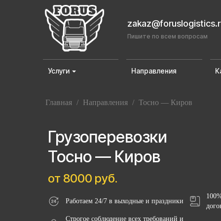
zakaz@foruslogistics.
Пишите по всем вопросам
Услуги
Направления
К
Главная
/
Направления
/
Тосно — Киров
Грузоперевозки
Тосно — Киров
от 8000 руб.
100%
Работаем 24/7 в выходные и праздники
дого
Строгое соблюдение всех требований и