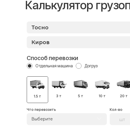
Калькулятор грузо
Способ перевозки
Отдельная машина
Догруз
3 т
5 т
10 т
20 т
1.5 т
Что перевозить
Кол-во
Выберите