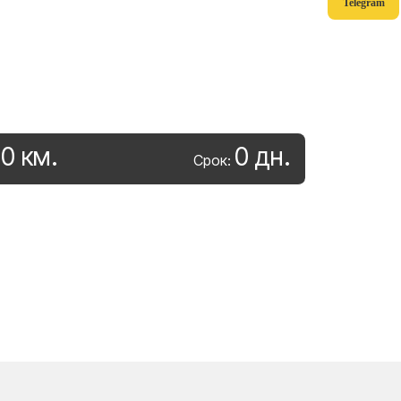
Telegram
0
км
.
0
дн
.
:
Срок: