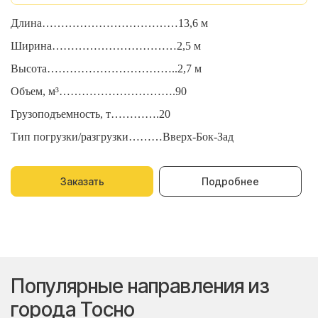
Длина………………………………13,6 м
Д
Ширина……………………………2,5 м
Ш
Высота……………………………..2,7 м
В
Объем, м³………………………….90
О
Грузоподъемность, т………….20
Г
Тип погрузки/разгрузки………Вверх-Бок-Зад
Т
Заказать
Подробнее
Популярные направления из
города Тосно