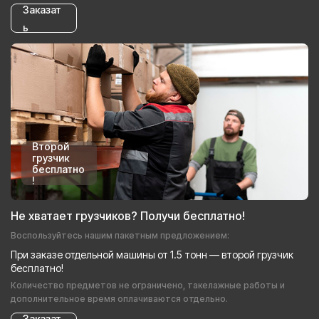
Заказат
ь
Второй
грузчик
бесплатно
!
Не хватает грузчиков? Получи бесплатно!
Воспользуйтесь нашим пакетным предложением:
При заказе отдельной машины от 1.5 тонн — второй грузчик
бесплатно!
Количество предметов не ограничено, такелажные работы и
дополнительное время оплачиваются отдельно.
Заказат