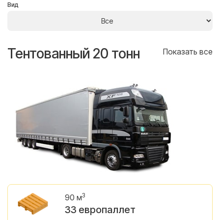
Вид
Тентованный 20 тонн
Т
се
Показать все
3
90 м
33 европаллет