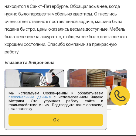
находится в Санкт-Петербурге. Обращалась в нее, когда
мн
нужно было перевезти мебель из квартиры. Отнеслись
То
очень ответственно к поставленной задаче, машина была
пр
подана быстро, цены оказались весьма доступные. Мебель
сл
была перевезена аккуратно, в общем все было доставлено в
А
хорошем состоянии. Спасибо компании за прекрасную
работу!
Елизавета Андроновна
Мы используем Cookie-файлы и обрабатываем
персональные данные
с использованием Яндекс
Метрики. Это улучшает работу сайта и
взаимодействие с ним. Подтвердите ваше согласие,
нажав кнопку
оставить отзыв
Ок