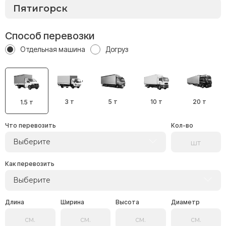
Способ перевозки
Отдельная машина
Догруз
3 т
5 т
10 т
20 т
1.5 т
Что перевозить
Кол-во
Выберите
Как перевозить
Выберите
Длина
Ширина
Высота
Диаметр