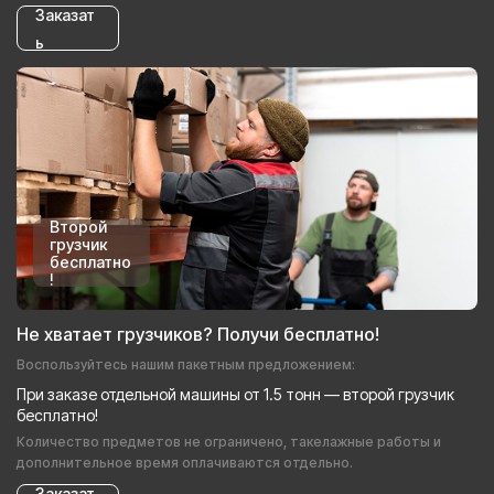
Заказат
ь
Второй
грузчик
бесплатно
!
Не хватает грузчиков? Получи бесплатно!
Воспользуйтесь нашим пакетным предложением:
При заказе отдельной машины от 1.5 тонн — второй грузчик
бесплатно!
Количество предметов не ограничено, такелажные работы и
дополнительное время оплачиваются отдельно.
Заказат