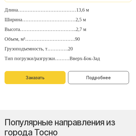
Длина………………………………13,6 м
Д
Ширина……………………………2,5 м
Ш
Высота……………………………..2,7 м
В
Объем, м³………………………….90
О
Грузоподъемность, т………….20
Г
Тип погрузки/разгрузки………Вверх-Бок-Зад
Т
Заказать
Подробнее
Популярные направления из
города Тосно