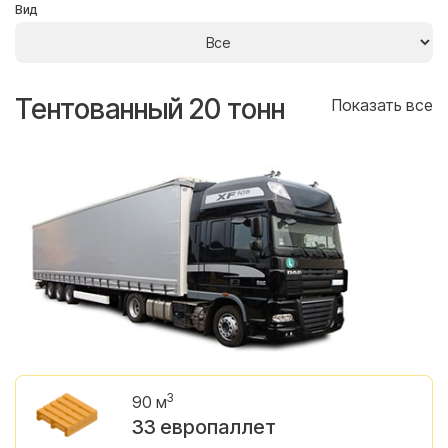
Вид
Тентованный 20 тонн
Т
се
Показать все
3
90 м
33 европаллет