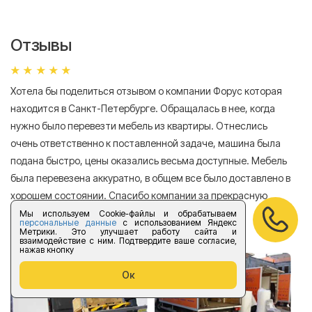
Отзывы
Хотела бы поделиться отзывом о компании Форус которая
Я 
находится в Санкт-Петербурге. Обращалась в нее, когда
мн
нужно было перевезти мебель из квартиры. Отнеслись
То
очень ответственно к поставленной задаче, машина была
пр
подана быстро, цены оказались весьма доступные. Мебель
сл
была перевезена аккуратно, в общем все было доставлено в
А
хорошем состоянии. Спасибо компании за прекрасную
работу!
Мы используем Cookie-файлы и обрабатываем
персональные данные
с использованием Яндекс
Метрики. Это улучшает работу сайта и
Елизавета Андроновна
взаимодействие с ним. Подтвердите ваше согласие,
нажав кнопку
Ок