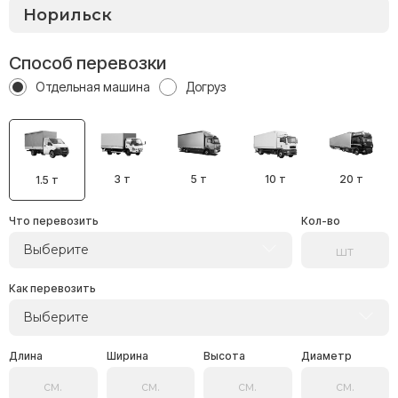
Способ перевозки
Отдельная машина
Догруз
3 т
5 т
10 т
20 т
1.5 т
Что перевозить
Кол-во
Выберите
Как перевозить
Выберите
Длина
Ширина
Высота
Диаметр