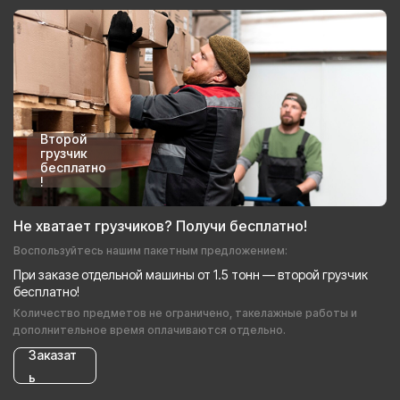
Второй
грузчик
бесплатно
!
Не хватает грузчиков? Получи бесплатно!
Воспользуйтесь нашим пакетным предложением:
При заказе отдельной машины от 1.5 тонн — второй грузчик
бесплатно!
Количество предметов не ограничено, такелажные работы и
дополнительное время оплачиваются отдельно.
Заказат
ь