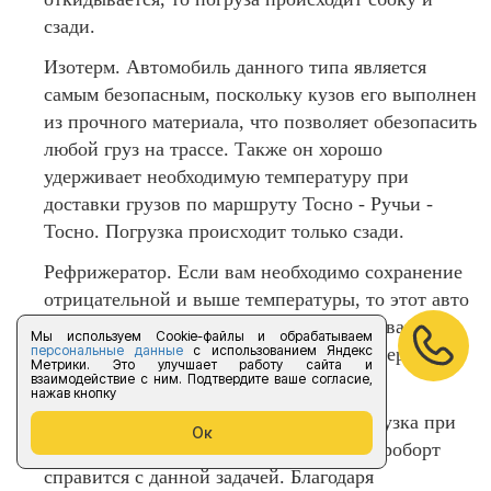
сзади.
Изотерм. Автомобиль данного типа является
самым безопасным, поскольку кузов его выполнен
из прочного материала, что позволяет обезопасить
любой груз на трассе. Также он хорошо
удерживает необходимую температуру при
доставки грузов по маршруту Тосно - Ручьи -
Тосно. Погрузка происходит только сзади.
Рефрижератор. Если вам необходимо сохранение
отрицательной и выше температуры, то этот авто
точно для вас. Вы можете не бояться за ваш груз,
Мы используем Cookie-файлы и обрабатываем
персональные данные
с использованием Яндекс
так как кузов может обеспечить ту температуру,
Метрики. Это улучшает работу сайта и
взаимодействие с ним. Подтвердите ваше согласие,
которая необходима для перевозки.
нажав кнопку
Гидроборт. Если вам нужна легкая погрузка при
Ок
автоперевозки из Тосно в Ручьи, то гидроборт
справится с данной задачей. Благодаря