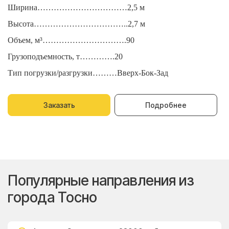
Ширина……………………………2,5 м
Ш
Высота……………………………..2,7 м
В
Объем, м³………………………….90
О
Грузоподъемность, т………….20
Г
Тип погрузки/разгрузки………Вверх-Бок-Зад
Т
Заказать
Подробнее
Популярные направления из
города Тосно