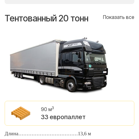
Тентованный 20 тонн
Т
се
Показать все
3
90 м
33 европаллет
Длина………………………………13,6 м
Д