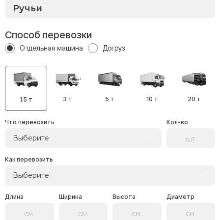
Способ перевозки
Отдельная машина
Догруз
3 т
5 т
10 т
20 т
1.5 т
Что перевозить
Кол-во
Выберите
Как перевозить
Выберите
Длина
Ширина
Высота
Диаметр