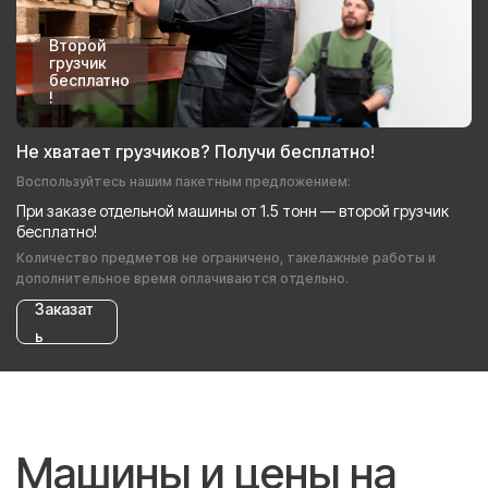
Второй
грузчик
бесплатно
!
Не хватает грузчиков? Получи бесплатно!
Воспользуйтесь нашим пакетным предложением:
При заказе отдельной машины от 1.5 тонн — второй грузчик
бесплатно!
Количество предметов не ограничено, такелажные работы и
дополнительное время оплачиваются отдельно.
Заказат
ь
Машины и цены на