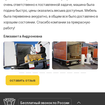
очень ответственно к поставленной задаче, машина была
пр
подана быстро, цены оказались весьма доступные. Мебель
сл
была перевезена аккуратно, в общем все было доставлено в
А
хорошем состоянии. Спасибо компании за прекрасную
работу!
Елизавета Андроновна
оставить отзыв
Бесплатный звонок по России