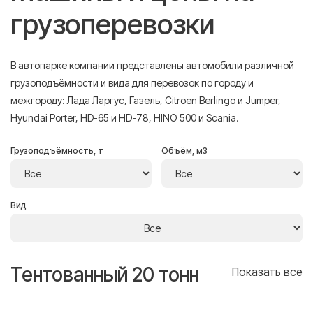
грузоперевозки
В автопарке компании представлены автомобили различной
грузоподъёмности и вида для перевозок по городу и
межгороду: Лада Ларгус, Газель, Citroen Berlingo и Jumper,
Hyundai Porter, HD-65 и HD-78, HINO 500 и Scania.
Грузоподъёмность, т
Объём, м3
Вид
Тентованный 20 тонн
Т
се
Показать все