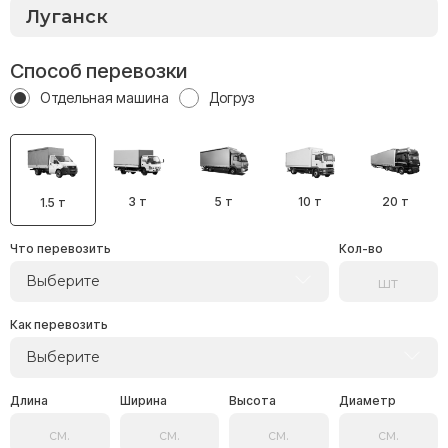
Способ перевозки
Отдельная машина
Догруз
3 т
5 т
10 т
20 т
1.5 т
Что перевозить
Кол-во
Выберите
Как перевозить
Выберите
Длина
Ширина
Высота
Диаметр