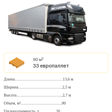
3
90 м
33 европаллет
Длина………………………………13,6 м
Д
Ширина……………………………2,5 м
Ш
Высота……………………………..2,7 м
В
Объем, м³………………………….90
О
Грузоподъемность, т………….20
Г