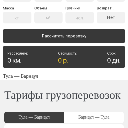
Масса
Объем
Грузчики
Возврат...
Нет
Рассчитать перевозку
Расстояние:
Стоимость:
Срок:
0
км
.
0
р
.
0
дн
.
Тула — Барнаул
Тарифы грузоперевозок
Тула — Барнаул
Барнаул — Тула