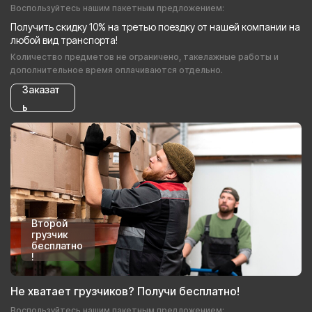
Воспользуйтесь нашим пакетным предложением:
Получить скидку 10% на третью поездку от нашей компании на
любой вид транспорта!
Количество предметов не ограничено, такелажные работы и
дополнительное время оплачиваются отдельно.
Заказат
ь
Второй
грузчик
бесплатно
!
Не хватает грузчиков? Получи бесплатно!
Воспользуйтесь нашим пакетным предложением: