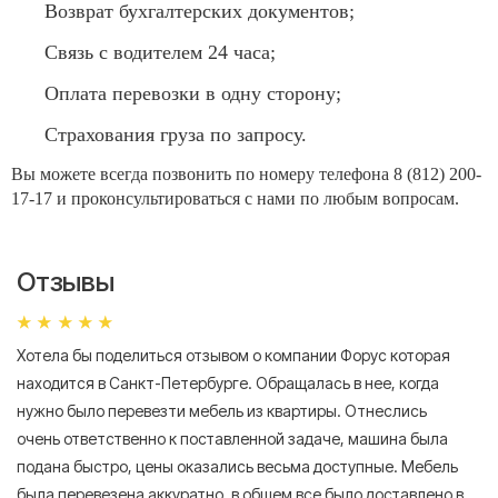
Возврат бухгалтерских документов;
Связь с водителем 24 часа;
Оплата перевозки в одну сторону;
Страхования груза по запросу.
Вы можете всегда позвонить по номеру телефона 8 (812) 200-
17-17 и проконсультироваться с нами по любым вопросам.
Отзывы
Хотела бы поделиться отзывом о компании Форус которая
Я 
находится в Санкт-Петербурге. Обращалась в нее, когда
мн
нужно было перевезти мебель из квартиры. Отнеслись
То
очень ответственно к поставленной задаче, машина была
пр
подана быстро, цены оказались весьма доступные. Мебель
сл
была перевезена аккуратно, в общем все было доставлено в