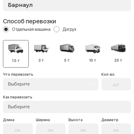
Способ перевозки
Отдельная машина
Догруз
3 т
5 т
10 т
20 т
1.5 т
Что перевозить
Кол-во
Выберите
Как перевозить
Выберите
Длина
Ширина
Высота
Диаметр