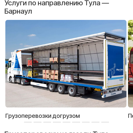
Услуги по направлению Тула —
Барнаул
Грузоперевозки догрузом
П