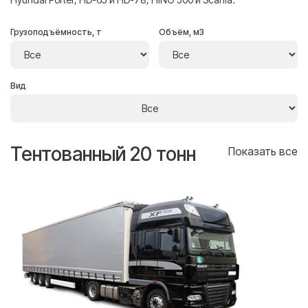
Грузоподъёмность, т
Объём, м3
Вид
Тентованный 20 тонн
Т
се
Показать все