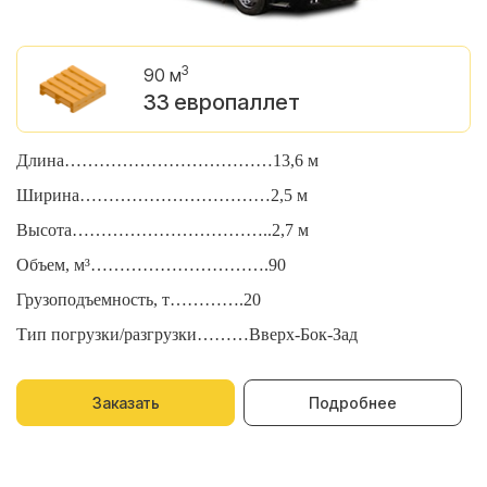
3
90 м
33 европаллет
Длина………………………………13,6 м
Д
Ширина……………………………2,5 м
Ш
Высота……………………………..2,7 м
В
Объем, м³………………………….90
О
Грузоподъемность, т………….20
Г
Тип погрузки/разгрузки………Вверх-Бок-Зад
Т
Заказать
Подробнее