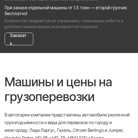
При заказе отдельной машины от 1.5 тонн — второй грузчик
бесплатно!
Количество предметов не ограничено, такелажные работы и
дополнительное время оплачиваются отдельно.
Заказат
ь
Машины и цены на
грузоперевозки
В автопарке компании представлены автомобили различной
грузоподъёмности и вида для перевозок по городу и
межгороду: Лада Ларгус, Газель, Citroen Berlingo и Jumper,
Hyundai Porter, HD-65 и HD-78, HINO 500 и Scania.