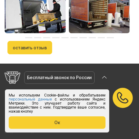
оставить отзыв
Бесплатный звонок по России
vk.com/foruslogistics
Мы используем Cookie-файлы и обрабатываем
персональные данные
с использованием Яндекс
Присоединяйтесь
Метрики. Это улучшает работу сайта и
zakaz@foruslogistics.ru
взаимодействие с ним. Подтвердите ваше согласие,
нажав кнопку
Пишите по всем вопросаи
Ок
8 800 250 20 07
Ежедневно с 8:00 до 20:00