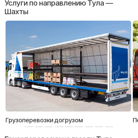
Услуги по направлению Тула —
Шахты
Грузоперевозки догрузом
П