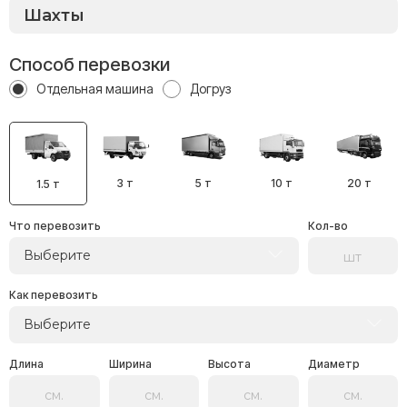
Способ перевозки
Отдельная машина
Догруз
3 т
5 т
10 т
20 т
1.5 т
Что перевозить
Кол-во
Выберите
Как перевозить
Выберите
Длина
Ширина
Высота
Диаметр