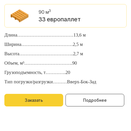
3
90 м
33 европаллет
Длина………………………………13,6 м
Д
Ширина……………………………2,5 м
Ш
Высота……………………………..2,7 м
В
Объем, м³………………………….90
О
Грузоподъемность, т………….20
Г
Тип погрузки/разгрузки………Вверх-Бок-Зад
Т
Заказать
Подробнее