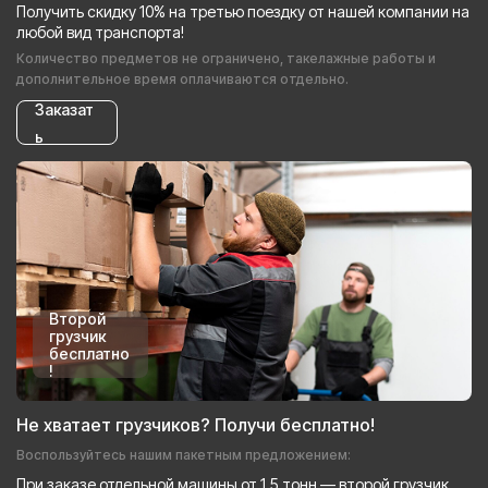
Получить скидку 10% на третью поездку от нашей компании на
любой вид транспорта!
Количество предметов не ограничено, такелажные работы и
дополнительное время оплачиваются отдельно.
Заказат
ь
Второй
грузчик
бесплатно
!
Не хватает грузчиков? Получи бесплатно!
Воспользуйтесь нашим пакетным предложением:
При заказе отдельной машины от 1.5 тонн — второй грузчик