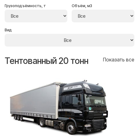
Грузоподъёмность, т
Объём, м3
Вид
Тентованный 20 тонн
Т
се
Показать все