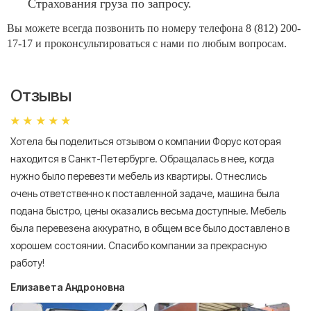
Страхования груза по запросу.
Вы можете всегда позвонить по номеру телефона 8 (812) 200-
17-17 и проконсультироваться с нами по любым вопросам.
Отзывы
Хотела бы поделиться отзывом о компании Форус которая
Я 
находится в Санкт-Петербурге. Обращалась в нее, когда
мн
нужно было перевезти мебель из квартиры. Отнеслись
То
очень ответственно к поставленной задаче, машина была
пр
подана быстро, цены оказались весьма доступные. Мебель
сл
была перевезена аккуратно, в общем все было доставлено в
А
хорошем состоянии. Спасибо компании за прекрасную
работу!
Елизавета Андроновна