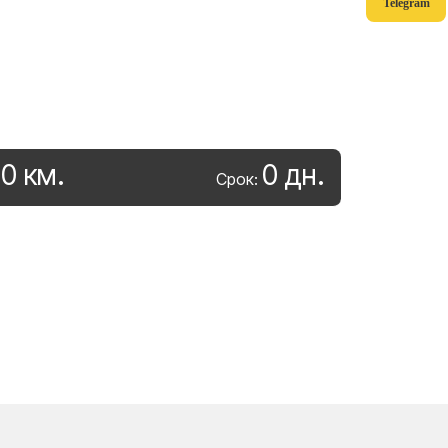
Telegram
0
км
.
0
дн
.
:
Срок: