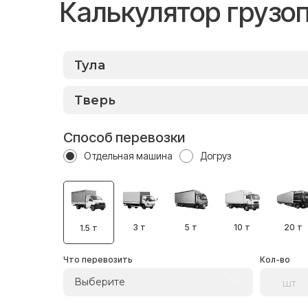
Калькулятор грузо
Способ перевозки
Отдельная машина
Догруз
3 т
5 т
10 т
20 т
1.5 т
Что перевозить
Кол-во
Выберите