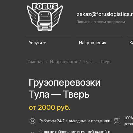
zakaz@foruslogistics.
Пишите по всем вопросам
Услуги
Направления
К
Главная
/
Направления
/
Тула — Тверь
Грузоперевозки
Тула — Тверь
от 2000 руб.
100%
Работаем 24/7 в выходные и праздники
дого
Строгое соблюдение всех требований и