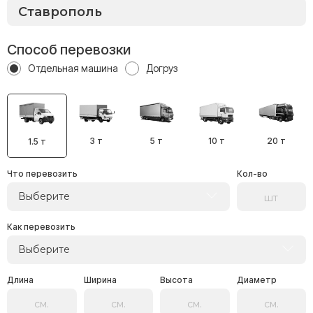
Способ перевозки
Отдельная машина
Догруз
3 т
5 т
10 т
20 т
1.5 т
Что перевозить
Кол-во
Выберите
Как перевозить
Выберите
Длина
Ширина
Высота
Диаметр