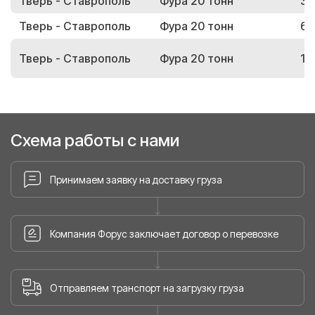
Тверь - Ставрополь
Фура 20 тонн
37
Тверь - Ставрополь
Фура 20 тонн
69
Тверь - Ставрополь
Фура 20 тонн
15
Схема работы с нами
Принимаем заявку на доставку груза
Компания Форус заключает договор о перевозке
Отправляем транспорт на загрузку груза