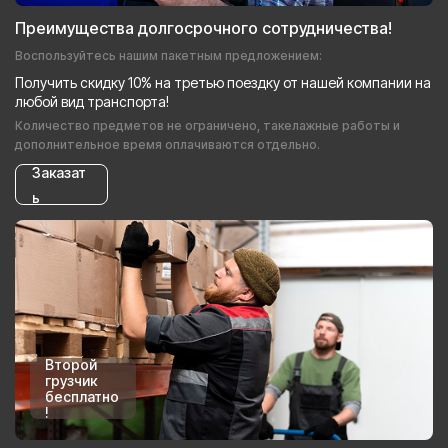
Преимущества долгосрочного сотрудничества!
Воспользуйтесь нашим пакетным предложением:
Получить скидку 10% на третью поездку от нашей компании на
любой вид транспорта!
Количество предметов не ограничено, такелажные работы и
дополнительное время оплачиваются отдельно.
Заказат
ь
Второй
грузчик
бесплатно
!