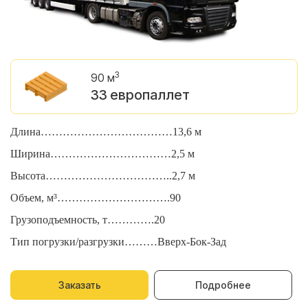
3
90 м
33 европаллет
Длина………………………………13,6 м
Д
Ширина……………………………2,5 м
Ш
Высота……………………………..2,7 м
В
Объем, м³………………………….90
О
Грузоподъемность, т………….20
Г
Тип погрузки/разгрузки………Вверх-Бок-Зад
Т
Заказать
Подробнее