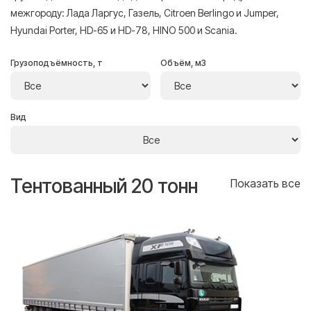
межгороду: Лада Ларгус, Газель, Citroen Berlingo и Jumper,
Hyundai Porter, HD-65 и HD-78, HINO 500 и Scania.
Грузоподъёмность, т
Объём, м3
Вид
Тентованный 20 тонн
Т
се
Показать все