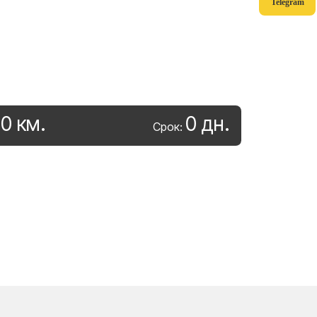
Telegram
0
км
.
0
дн
.
:
Срок: