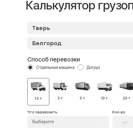
Калькулятор грузо
Способ перевозки
Отдельная машина
Догруз
3 т
5 т
10 т
20 т
1.5 т
Что перевозить
Кол-во
Выберите