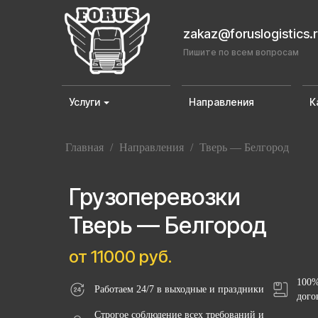
zakaz@foruslogistics.
Пишите по всем вопросам
Услуги
Направления
К
Главная
/
Направления
/
Тверь — Белгород
Грузоперевозки
Тверь — Белгород
от 11000 руб.
100%
Работаем 24/7 в выходные и праздники
дого
Строгое соблюдение всех требований и