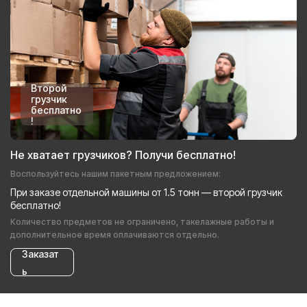
Второй
грузчик
бесплатно
!
Не хватает грузчиков? Получи бесплатно!
Воспользуйтесь нашим пакетным предложением:
При заказе отдельной машины от 1.5 тонн — второй грузчик
бесплатно!
Количество предметов не ограничено, такелажные работы и
дополнительное время оплачиваются отдельно.
Заказат
ь