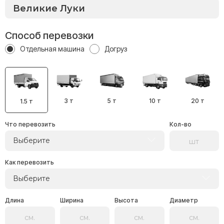
Способ перевозки
Отдельная машина
Догруз
3 т
5 т
10 т
20 т
1.5 т
Что перевозить
Кол-во
Выберите
Как перевозить
Выберите
Длина
Ширина
Высота
Диаметр