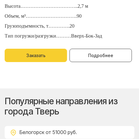
Высота……………………………..2,7 м
В
Объем, м³………………………….90
О
Грузоподъемность, т………….20
Г
Тип погрузки/разгрузки………Вверх-Бок-Зад
Т
Заказать
Подробнее
Популярные направления из
города Тверь
Белогорск
от 51000 руб.