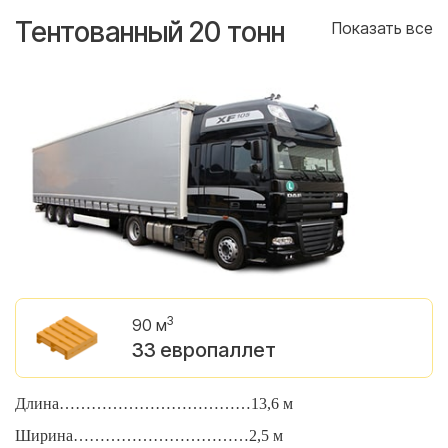
Тентованный 20 тонн
Т
се
Показать все
3
90 м
33 европаллет
Длина………………………………13,6 м
Д
Ширина……………………………2,5 м
Ш