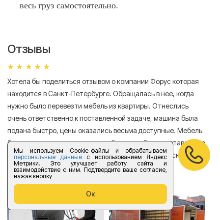
весь груз самостоятельно.
Отзывы
Хотела бы поделиться отзывом о компании Форус которая
Я 
находится в Санкт-Петербурге. Обращалась в нее, когда
мн
нужно было перевезти мебель из квартиры. Отнеслись
То
очень ответственно к поставленной задаче, машина была
пр
подана быстро, цены оказались весьма доступные. Мебель
сл
была перевезена аккуратно, в общем все было доставлено в
А
Мы используем Cookie-файлы и обрабатываем
хорошем состоянии. Спасибо компании за прекрасную
персональные данные
с использованием Яндекс
Метрики. Это улучшает работу сайта и
работу!
взаимодействие с ним. Подтвердите ваше согласие,
нажав кнопку
Елизавета Андроновна
Ок