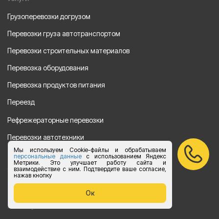
Грузоперевозки догрузом
Перевозки груза автотранспортом
Перевозки строительных материалов
Перевозка оборудования
Перевозка продуктов питания
Переезд
Рефрежераторные перевозки
Перевозки автотехники
Мы используем Cookie-файлы и обрабатываем
Перевозка алкогольной продукции
персональные данные
с использованием Яндекс
Метрики. Это улучшает работу сайта и
взаимодействие с ним. Подтвердите ваше согласие,
Упаковка груза
нажав кнопку
Наши направления
Ок
Клиенту