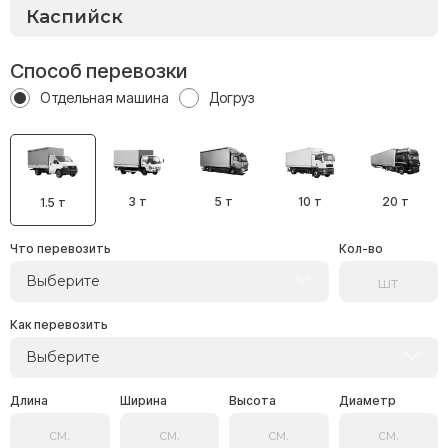
Способ перевозки
Отдельная машина
Догруз
3 т
5 т
10 т
20 т
1.5 т
Что перевозить
Кол-во
Выберите
Как перевозить
Выберите
Длина
Ширина
Высота
Диаметр