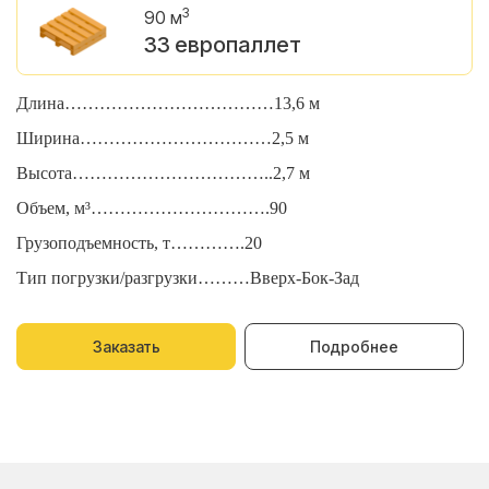
3
90 м
33 европаллет
Длина………………………………13,6 м
Д
Ширина……………………………2,5 м
Ш
Высота……………………………..2,7 м
В
Объем, м³………………………….90
О
Грузоподъемность, т………….20
Г
Тип погрузки/разгрузки………Вверх-Бок-Зад
Т
Заказать
Подробнее