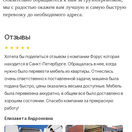
мы с радостью окажем вам лучшую и самую быструю
перевозку до необходимого адреса.
Отзывы
Хотела бы поделиться отзывом о компании Форус которая
Я 
находится в Санкт-Петербурге. Обращалась в нее, когда
мн
нужно было перевезти мебель из квартиры. Отнеслись
То
очень ответственно к поставленной задаче, машина была
пр
подана быстро, цены оказались весьма доступные. Мебель
сл
была перевезена аккуратно, в общем все было доставлено в
А
хорошем состоянии. Спасибо компании за прекрасную
работу!
Елизавета Андроновна