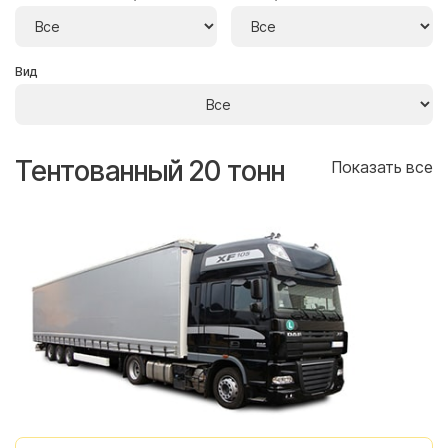
Вид
Тентованный 20 тонн
Т
се
Показать все