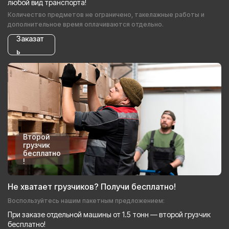
любой вид транспорта!
Количество предметов не ограничено, такелажные работы и
дополнительное время оплачиваются отдельно.
Заказат
ь
Второй
грузчик
бесплатно
!
Не хватает грузчиков? Получи бесплатно!
Воспользуйтесь нашим пакетным предложением:
При заказе отдельной машины от 1.5 тонн — второй грузчик
бесплатно!